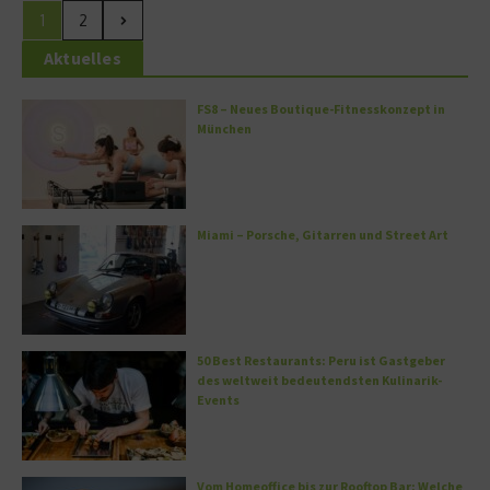
1
2
Aktuelles
FS8 – Neues Boutique-Fitnesskonzept in
München
Miami – Porsche, Gitarren und Street Art
50 Best Restaurants: Peru ist Gastgeber
des weltweit bedeutendsten Kulinarik-
Events
Vom Homeoffice bis zur Rooftop Bar: Welche