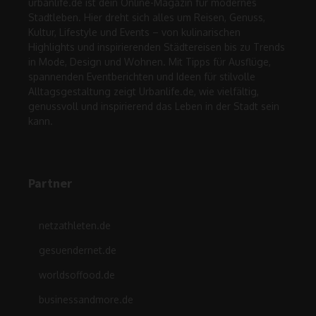
urbanlife.de ist dein Online-Magazin für modernes
Stadtleben. Hier dreht sich alles um Reisen, Genuss,
Kultur, Lifestyle und Events – von kulinarischen
Highlights und inspirierenden Städtereisen bis zu Trends
in Mode, Design und Wohnen. Mit Tipps für Ausflüge,
spannenden Eventberichten und Ideen für stilvolle
Alltagsgestaltung zeigt Urbanlife.de, wie vielfältig,
genussvoll und inspirierend das Leben in der Stadt sein
kann.
Partner
netzathleten.de
gesuendernet.de
worldsoffood.de
businessandmore.de