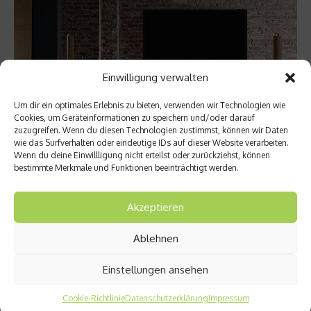
Einwilligung verwalten
Um dir ein optimales Erlebnis zu bieten, verwenden wir Technologien wie
Cookies, um Geräteinformationen zu speichern und/oder darauf
zuzugreifen. Wenn du diesen Technologien zustimmst, können wir Daten
wie das Surfverhalten oder eindeutige IDs auf dieser Website verarbeiten.
Wenn du deine Einwillligung nicht erteilst oder zurückziehst, können
bestimmte Merkmale und Funktionen beeinträchtigt werden.
Fashion & Lifestyle
Bang & Olufsen: Wer ist das eigentlich?
Akzeptieren
Seit knapp 90 Jahren ist der dänische Traditionshersteller
Bang & Olufsen nun schon eine feste Größe in der Welt der
Ablehnen
Unterhaltungselektronik. Zeit, einen genaueren Blick auf das
Unternehmen zu werfen....
Einstellungen ansehen
Weiterlesen
Cookie-Richtlinie
Datenschutzerklärung
Impressum