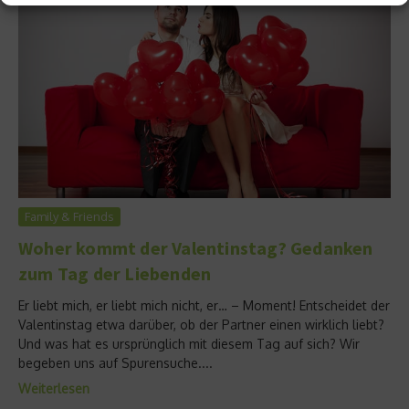
Family & Friends
Woher kommt der Valentinstag? Gedanken
zum Tag der Liebenden
Er liebt mich, er liebt mich nicht, er… – Moment! Entscheidet der
Valentinstag etwa darüber, ob der Partner einen wirklich liebt?
Und was hat es ursprünglich mit diesem Tag auf sich? Wir
begeben uns auf Spurensuche....
Weiterlesen