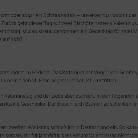
nform oder sogar ein Schmuckstück – unverkennbar boomt das 
Zurück geht dieser Tag auf zwei Bischöfe namens Valentinus, 
ntinstag ist also streng genommen ein Gedenktag für zwei Märt
 auf sich?
Jahrhundert im Gedicht „Das Parlament der Vögel“ von Geoffrey
s konkret den 14. Februar gemeint hat, ist umstritten.
n Valentinstag und der Liebe aber etabliert. In den folgenden 
n kleine Geschenke. Der Brauch, sich Blumen zu schenken, ent
em zweiten Weltkrieg schließlich in Deutschland ein. So kam e
 sorgen Jahr für Jahr dafür, dass wir am Valentinstag nicht v