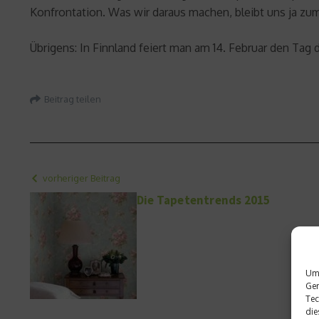
Konfrontation. Was wir daraus machen, bleibt uns ja zum
Übrigens: In Finnland feiert man am 14. Februar den Tag 
Beitrag teilen
vorheriger Beitrag
Die Tapetentrends 2015
Um 
Ger
Tec
die