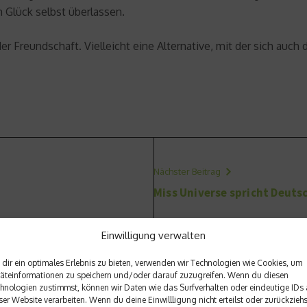
 Glück selbst überlassen.
der Freundschaft. Vielleicht eine Alternative, mit der sich au
Nächster Beitrag
Miss Universe spricht Deutsc
Einwilligung verwalten
dir ein optimales Erlebnis zu bieten, verwenden wir Technologien wie Cookies, um
äteinformationen zu speichern und/oder darauf zuzugreifen. Wenn du diesen
hnologien zustimmst, können wir Daten wie das Surfverhalten oder eindeutige IDs 
ser Website verarbeiten. Wenn du deine Einwillligung nicht erteilst oder zurückziehs