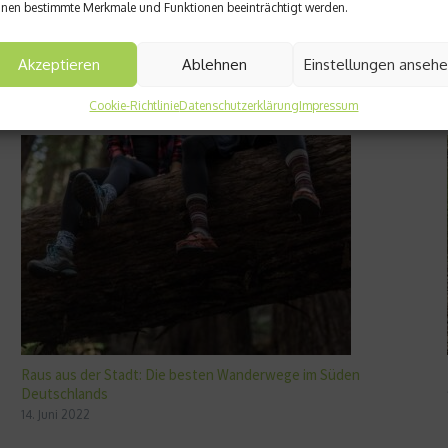
nen bestimmte Merkmale und Funktionen beeinträchtigt werden.
Akzeptieren
Ablehnen
Einstellungen anseh
Cookie-Richtlinie
Datenschutzerklärung
Impressum
Raus aus der Stadt: Die besten Wanderwege im Süden
Deutschlands
14. Juni 2022