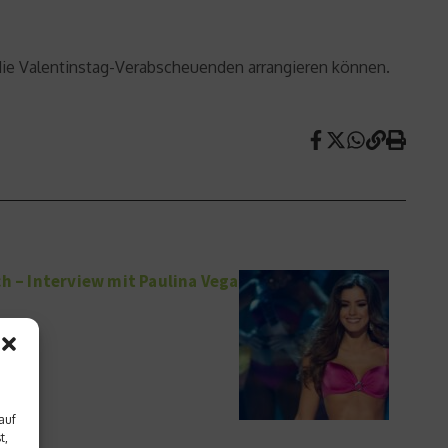
ch die Valentinstag-Verabscheuenden arrangieren können.
h – Interview mit Paulina Vega
auf
t,