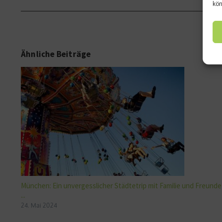
kön
Ähnliche Beiträge
München: Ein unvergesslicher Städtetrip mit Familie und Freunde
...
24. Mai 2024