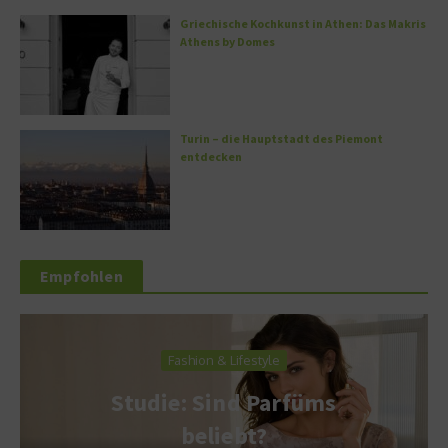
Griechische Kochkunst in Athen: Das Makris
Athens by Domes
Turin – die Hauptstadt des Piemont
entdecken
Empfohlen
Fashion & Lifestyle
Studie: Sind Parfüms
beliebt?