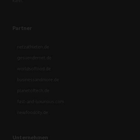
kann.
Partner
netzathleten.de
gesuendernet.de
worldsoffood.de
businessandmore.de
planetoftech.de
fast-and-luxurious.com
newfoodcity.de
Unternehmen