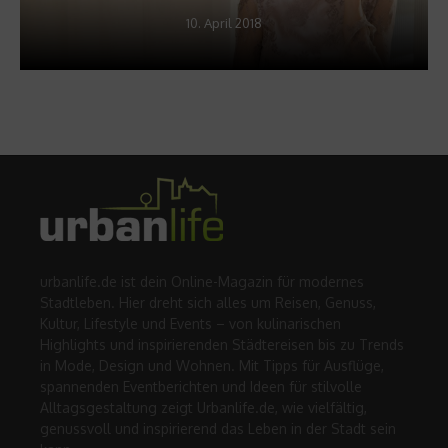
10. April 2018
urbanlife.de ist dein Online-Magazin für modernes
Stadtleben. Hier dreht sich alles um Reisen, Genuss,
Kultur, Lifestyle und Events – von kulinarischen
Highlights und inspirierenden Städtereisen bis zu Trends
in Mode, Design und Wohnen. Mit Tipps für Ausflüge,
spannenden Eventberichten und Ideen für stilvolle
Alltagsgestaltung zeigt Urbanlife.de, wie vielfältig,
genussvoll und inspirierend das Leben in der Stadt sein