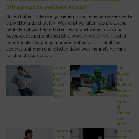
Brille passt zu welchem Anlass?
Brillen haben in den vergangenen Jahren eine bemerkenswerte
Entwicklung durchlaufen. Was einst vor allem als praktische
Sehhilfe galt, ist heute fester Bestandteil vieler Looks und
Ausdruck des persönlichen Stils. Ähnlich wie Uhren, Taschen
oder Sneaker begleiten moderne Brillen unterschiedliche
Lebenssituationen und erfüllen dabei weit mehr als nur eine
funktionale Aufgabe....
Leicht
Die
geschic
Wynwo
htet
od
durch
Walls in
den
Miami:
Juni
Größte
Open-
Air-
Galerie
der
Welt
Somme
Griechi
rliche
sche