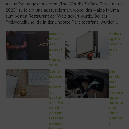
Acqua Panna gesponserten „The World’s 50 Best Restaurants
2025“ zu feiern und auszuzeichnen, wobei das Maido in Lima
zum besten Restaurant der Welt gekürt wurde. Bei der
Preisverleihung, die in der Lingotto Fiere stattfand, wurden...
Muss es
Marketi
immer
ng der
das
besond
neuest
eren
e
Art
Handy
sein?
Deine
Wie
kreativ
erhält
e
man
Identit
eine
ät
Förderu
gestalt
ng zur
en – Ein
Installa
Leitfad
tion
en zum
einer
Erstelle
Wallbox
n eines
?
herausr