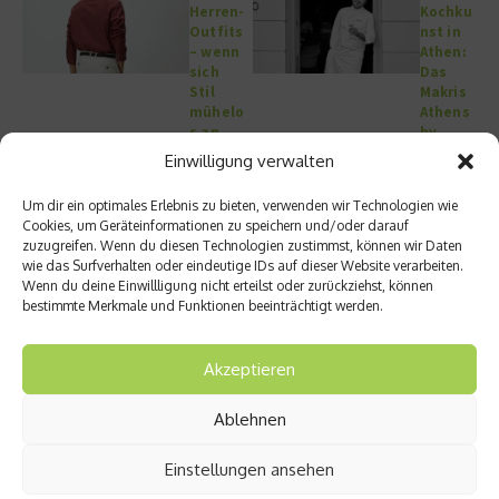
Herren-
Kochku
Outfits
nst in
– wenn
Athen:
sich
Das
Stil
Makris
mühelo
Athens
s an
by
den
Domes
Einwilligung verwalten
Alltag
anpass
Um dir ein optimales Erlebnis zu bieten, verwenden wir Technologien wie
t
Cookies, um Geräteinformationen zu speichern und/oder darauf
zuzugreifen. Wenn du diesen Technologien zustimmst, können wir Daten
wie das Surfverhalten oder eindeutige IDs auf dieser Website verarbeiten.
Wenn du deine Einwillligung nicht erteilst oder zurückziehst, können
bestimmte Merkmale und Funktionen beeinträchtigt werden.
Events & Nachtleben
Kategorie anzeigen
Akzeptieren
Ablehnen
Einstellungen ansehen