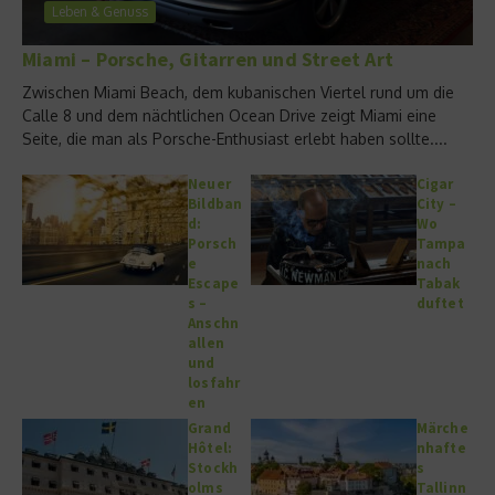
Leben & Genuss
Miami – Porsche, Gitarren und Street Art
Zwischen Miami Beach, dem kubanischen Viertel rund um die
Calle 8 und dem nächtlichen Ocean Drive zeigt Miami eine
Seite, die man als Porsche-Enthusiast erlebt haben sollte....
Neuer
Cigar
Bildban
City –
d:
Wo
Porsch
Tampa
e
nach
Escape
Tabak
s –
duftet
Anschn
allen
und
losfahr
en
Grand
Märche
Hôtel:
nhafte
Stockh
s
olms
Tallinn