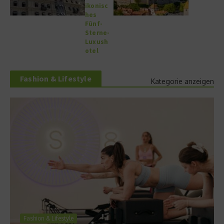
ikonisc
hes
Fünf-
Sterne-
Luxush
otel
Fashion & Lifestyle
Kategorie anzeigen
Fashion & Lifestyle