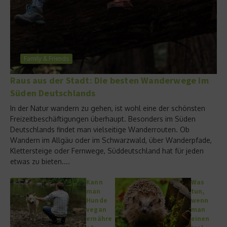
Family & Friends
Raus aus der Stadt: Die besten Wanderwege im
Süden Deutschlands
In der Natur wandern zu gehen, ist wohl eine der schönsten
Freizeitbeschäftigungen überhaupt. Besonders im Süden
Deutschlands findet man vielseitige Wanderrouten. Ob
Wandern im Allgäu oder im Schwarzwald, über Wanderpfade,
Klettersteige oder Fernwege, Süddeutschland hat für jeden
etwas zu bieten....
Kann
Was
man
tun,
Hunde
wenn
vegan
man
ernähre
einen