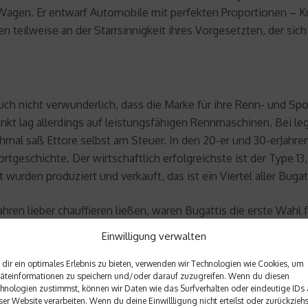
Wagen. Er entwarf Automobile mit perfekten Proportionen – K
 teilweise an der Starrsinnigkeit ihres Vorgesetzten, der sic
 auch nicht verwunderlich, dass die Marke für ihre Renn- und S
kt lag allerdings auf leistungsfähigen Rennmaschinen. Bei l
mal saß Ettore selbst am Steuer. In den 20-er und 30-erJahre
rtgeschichte. Der wirtschaftlich erfolgreichste ist der Type 
wurden produziert und verkauft, das ist ein Viertel aller Buga
ren lieber chauffieren ließen, waren Bugattis die erste Wahl f
nderen Herstellern, die ihre werkseigenen Rennteams unterhie
Einwilligung verwalten
rtwagen zum Kauf an, die durch ihre Teilnahme an Rennen den
dir ein optimales Erlebnis zu bieten, verwenden wir Technologien wie Cookies, um
äteinformationen zu speichern und/oder darauf zuzugreifen. Wenn du diesen
hnologien zustimmst, können wir Daten wie das Surfverhalten oder eindeutige IDs 
ser Website verarbeiten. Wenn du deine Einwillligung nicht erteilst oder zurückziehs