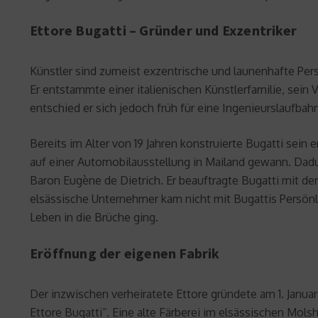
Ettore Bugatti – Gründer und Exzentriker
Künstler sind zumeist exzentrische und launenhafte Pers
Er entstammte einer italienischen Künstlerfamilie, sein 
entschied er sich jedoch früh für eine Ingenieurslaufbahn
Bereits im Alter von 19 Jahren konstruierte Bugatti sein 
auf einer Automobilausstellung in Mailand gewann. Dad
Baron Eugène de Dietrich. Er beauftragte Bugatti mit der
elsässische Unternehmer kam nicht mit Bugattis Persönli
Leben in die Brüche ging.
Eröffnung der eigenen Fabrik
Der inzwischen verheiratete Ettore gründete am 1. Janu
Ettore Bugatti“. Eine alte Färberei im elsässischen Mol