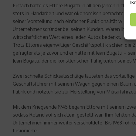
kön
Einfach hatte es Ettore Bugatti in all den Jahren nicht.
stets in Handarbeit und war ökonomisch betrachtet zu au
seiner Vorstellung nach einfacher Funktionalität widersp
Unternehmensgründer bei seinen Kunden. Waren ihm die K
wirtschaftlichen Wert eines jeden Autos bedenkt.
Trotz Ettores eigenwilliger Geschäftspolitik schien di
gefragter als je zuvor und er hatte mit Jean Bugatti – s
Jean Bugatti, der die künstlerischen Fähigkeiten seines V
Zwei schnelle Schicksalsschläge läuteten das vorläufige E
Geschäftsführer mit seinem Wagen gegen einen Baum und
Fabrik und nutzten sie zur Herstellung von Militärfahrze
Mit dem Kriegsende 1945 begann Ettore mit seinem zweit
sodass Roland auf sich allein gestellt war. Ihm fehlten
Unternehmen immer weiter verschuldete. Bis 1963 führt
fusionierte.