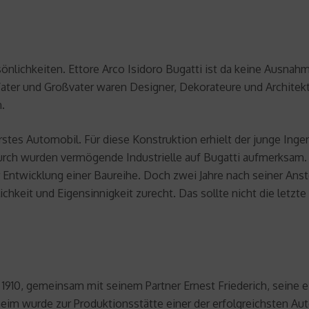
önlichkeiten. Ettore Arco Isidoro Bugatti ist da keine Ausnahm
Vater und Großvater waren Designer, Dekorateure und Architekten
.
erstes Automobil. Für diese Konstruktion erhielt der junge Inge
urch wurden vermögende Industrielle auf Bugatti aufmerksam.
 Entwicklung einer Baureihe. Doch zwei Jahre nach seiner Anste
chkeit und Eigensinnigkeit zurecht. Das sollte nicht die letzt
ar 1910, gemeinsam mit seinem Partner Ernest Friederich, sei
sheim wurde zur Produktionsstätte einer der erfolgreichsten Au