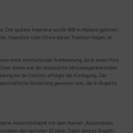
e. Der spätere Ingenieur wurde 1881 in Mailand geboren.
. Eigentlich solle Ettore dieser Tradition folgen, er
nieur erste internationale Anerkennung, da er einen Preis
 Einer davon war der elsässische Motorwagenhersteller
llung bei de Dietrich, erfolgte die Kündigung. Der
e geschäftliche Beziehung gewesen sein, die in Bugattis
ne eigene Automobilfabrik mit dem Namen „Automobiles
tomarken der nächsten 30 Jahre. Dabei ging es Bugatti