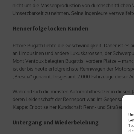
nicht um die Massenproduktion von durchschnittlichen 
Umsetzbarkeit zu nehmen. Seine Ingenieure verzweifelten
Rennerfolge locken Kunden
Ettore Bugatti liebte die Geschwindigkeit. Daher ist es
an Limousinen und andere Luxuskarossen, der Schwerpun
Mont Ventoux belegten Bugattis vordere Plätze – manch
ist der bis heute erfolgreichste Rennwagen der Motorspo
„Brescia“ genannt. Insgesamt 2.000 Fahrzeuge dieser Art 
Während sich die meisten Automobilbesitzer in diesen Jah
deren Leidenschaft der Rennsport war. Im Gegensatz zu a
Klappe: Er bot seiner Kundschaft Renn- und Straßenspo
Um 
Ger
Untergang und Wiederbelebung
Tec
die