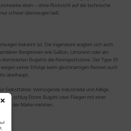
unstwerke eben – ohne Rücksicht auf die technische
h nur schwer überzeugen ließ.
portwagen bekannt ist. Die Ingenieure wagten sich auch
egendären Bergrennen wie Gaillon, Limonest oder am
n dominierten Bugattis die Rennsportszene. Der Type 35
13, wegen seiner Erfolge beim gleichnamigen Rennen auch
ttis überhaupt.
ür Selbstfahrer. Vermögende Industrielle und Adlige,
lten, schlug Ettore Bugatti zwei Fliegen mit einer
 Ruhm der Marke mehrten.
auf
t,