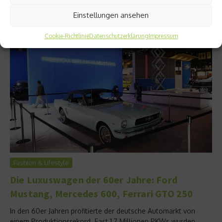
Lamborghini Countach LP 400 zu Ruhm und Ehre....
Einstellungen ansehen
Weiterlesen
Cookie-Richtlinie
Datenschutzerklärung
Impressum
Fashion & Lifestyle
Die Luxuswagen der 60er Jahre: Ford
Mustang, Mercedes 600, Ferrari GTO 250
In den 60er Jahren profitierte der deutsche Automarkt von
einem Produktionsrekord. Fast 1,7 Millionen PKWs wurden