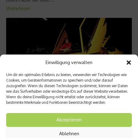
Weiterlesen
Einwilligung verwalten
Um dir ein optimales Erlebnis zu bieten, verwenden wir Technologien wie
Cookies, um Geräteinformationen zu speichern und/oder darauf
zuzugreifen. Wenn du diesen Technologien zustimmst, können wir Daten
wie das Surfverhalten oder eindeutige IDs auf dieser Website verarbeiten.
Fashion & Lifestyle
Wenn du deine Einwillligung nicht erteilst oder zurückziehst, können
bestimmte Merkmale und Funktionen beeinträchtigt werden.
Luxuswagen der 70er Jahre: Porsche 928
und Lamborghini Countach
Akzeptieren
Autobauer litten in den 1970er Jahren vor allem durch die
Ölkrise und die damit verbundenen Fahrverbote. Trotzdem
Ablehnen
schafften es Luxus-Modelle wie der Porsche 928 und der