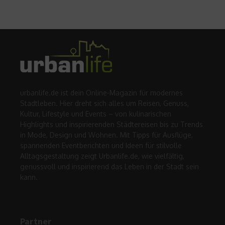
urbanlife.de ist dein Online-Magazin für modernes
Stadtleben. Hier dreht sich alles um Reisen, Genuss,
Kultur, Lifestyle und Events – von kulinarischen
Highlights und inspirierenden Städtereisen bis zu Trends
in Mode, Design und Wohnen. Mit Tipps für Ausflüge,
spannenden Eventberichten und Ideen für stilvolle
Alltagsgestaltung zeigt Urbanlife.de, wie vielfältig,
genussvoll und inspirierend das Leben in der Stadt sein
kann.
Partner