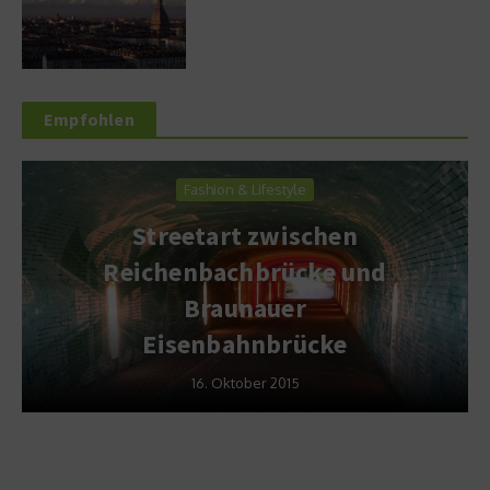
Empfohlen
Fashion & Lifestyle
Streetart zwischen
Reichenbachbrücke und
Braunauer
Eisenbahnbrücke
16. Oktober 2015