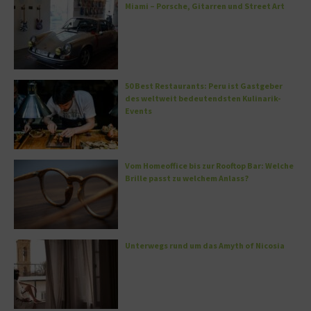
Miami – Porsche, Gitarren und Street Art
50 Best Restaurants: Peru ist Gastgeber
des weltweit bedeutendsten Kulinarik-
Events
Vom Homeoffice bis zur Rooftop Bar: Welche
Brille passt zu welchem Anlass?
Unterwegs rund um das Amyth of Nicosia