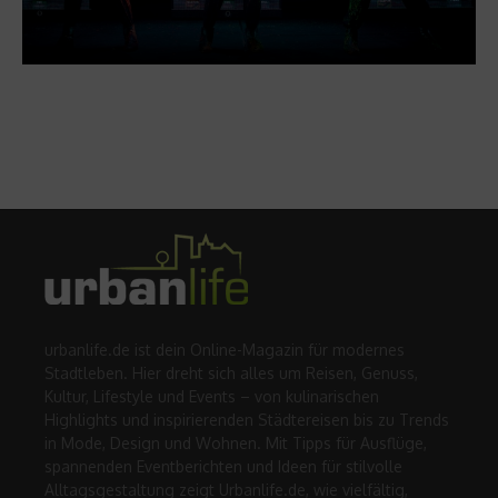
urbanlife.de ist dein Online-Magazin für modernes
Stadtleben. Hier dreht sich alles um Reisen, Genuss,
Kultur, Lifestyle und Events – von kulinarischen
Highlights und inspirierenden Städtereisen bis zu Trends
in Mode, Design und Wohnen. Mit Tipps für Ausflüge,
spannenden Eventberichten und Ideen für stilvolle
Alltagsgestaltung zeigt Urbanlife.de, wie vielfältig,