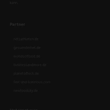
kann.
Partner
netzathleten.de
gesuendernet.de
worldsoffood.de
businessandmore.de
planetoftech.de
fast-and-luxurious.com
newfoodcity.de