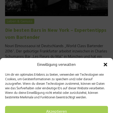
Leben & Genuss
Die besten Bars in New York – Expertentipps
vom Bartender
Nouri Elmoussaoui ist Deutschlands „World Class Bartender
2016“. Der gebürtige Frankfurter arbeitet inzwischen in Charles
Schumanns Bar „Les Fleurs du Mal“ in München und hat ein
Faible für New York. Im Interview verrät er uns seine New
Einwilligung verwalten
Yorker Lieblingsbars....
Weiterlesen
Um dir ein optimales Erlebnis zu bieten, verwenden wir Technologien wie
Cookies, um Geräteinformationen zu speichern und/oder darauf
zuzugreifen. Wenn du diesen Technologien zustimmst, können wir Daten
wie das Surfverhalten oder eindeutige IDs auf dieser Website verarbeiten.
Wenn du deine Einwillligung nicht erteilst oder zurückziehst, können
bestimmte Merkmale und Funktionen beeinträchtigt werden.
Akzeptieren