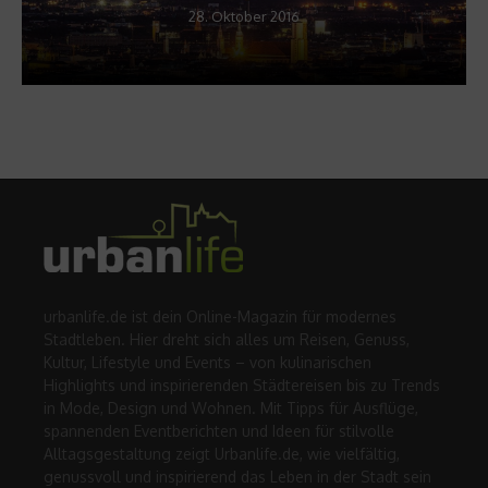
28. Oktober 2016
urbanlife.de ist dein Online-Magazin für modernes
Stadtleben. Hier dreht sich alles um Reisen, Genuss,
Kultur, Lifestyle und Events – von kulinarischen
Highlights und inspirierenden Städtereisen bis zu Trends
in Mode, Design und Wohnen. Mit Tipps für Ausflüge,
spannenden Eventberichten und Ideen für stilvolle
Alltagsgestaltung zeigt Urbanlife.de, wie vielfältig,
genussvoll und inspirierend das Leben in der Stadt sein