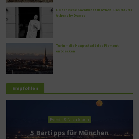
Griechische Kochkunst in Athen: Das Makris
Athens by Domes
Turin – die Hauptstadt des Piemont
entdecken
Empfohlen
Events & Nachtleben
5 Bartipps für München