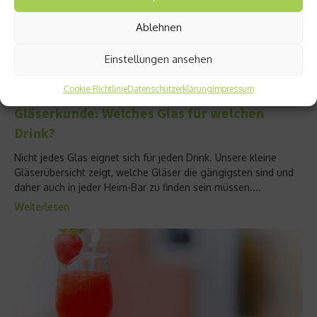
Ablehnen
Einstellungen ansehen
Events & Nachtleben
Cookie-Richtlinie
Datenschutzerklärung
Impressum
Gläserkunde: Welches Glas für welchen
Drink?
Nicht jedes Glas eignet sich für jeden Drink. Unsere kleine
Gläserübersicht zeigt, welche Gläser die gängigsten sind und
daher auch in jeder Heim-Bar zu finden sein müssen....
Weiterlesen