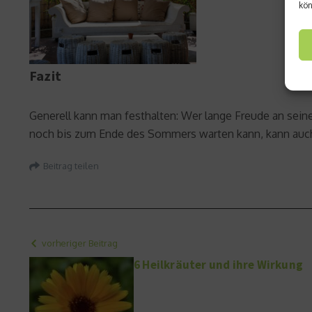
kön
Fazit
Generell kann man festhalten: Wer lange Freude an sein
noch bis zum Ende des Sommers warten kann, kann auch
Beitrag teilen
vorheriger Beitrag
6 Heilkräuter und ihre Wirkung