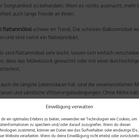
er Sorgsamkeit zu behandeln. Wem es nichts ausmacht, mehr Ge
herheit auch lange Freude an ihnen.
nd
Rattanmöbel
schwer im Trend. Die schicken Balkonmöbel wer
 und sind somit ein Naturprodukt.
ls sind Rattanmöbel sehr leicht, lassen sich einfach verschieb
n, dass das Möbelstück gewachst oder mit einer durchsichtig
etterfest.
r auch die längste Lebensdauer hat, sind die unverwüstlichen 
Wasser und sämtliche Witterungsbedingungen: Ohne Mühe hält
st es resistent.
Einwilligung verwalten
 Balkon hat, dem sind in der Ausstattung keine Grenzen geset
dir ein optimales Erlebnis zu bieten, verwenden wir Technologien wie Cookies, um
tur ist alles zu haben.
äteinformationen zu speichern und/oder darauf zuzugreifen. Wenn du diesen
hnologien zustimmst, können wir Daten wie das Surfverhalten oder eindeutige IDs 
ser Website verarbeiten. Wenn du deine Einwillligung nicht erteilst oder zurückziehs