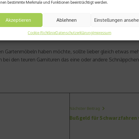
nen bestimmte Merkmale und Funktionen beeinträchtigt werden.
Akzeptieren
Ablehnen
Einstellungen anseh
Cookie-Richtlinie
Datenschutzerklärung
Impressum
en Gartenmöbeln haben möchte, sollte lieber gleich etwas meh
 bei den teuren Garnituren das eine oder andere Schnäppche
Nächster Beitrag
Bußgeld für Schwarzfahren 