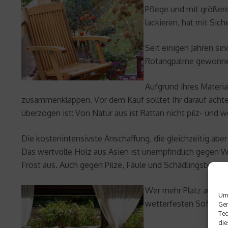
Pflege und mit größer
lackieren, hat mit Sic
Seit einigen Jahren si
Rotangpalme gewonnen
Aufgrund ihres Materia
zusammenklappen. Vor dem Kauf solltet Ihr darauf achte
überzogen ist: Von Natur aus ist Rattan nicht pilz- und w
Die kostenintensivste Anschaffung, die gleichzeitig abe
Das wertvolle Holz aus Asien ist unempfindlich gegen 
Frost aus. Auch gegen Pilze, Fäule und Schädlingsbefall i
Wer mehr Platz auf dem
Um 
wetterfesten Sofagarni
Ger
Tec
die