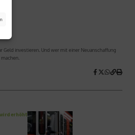
en
r Geld investieren. Und wer mit einer Neuanschaffung
n machen.
wird erhöht