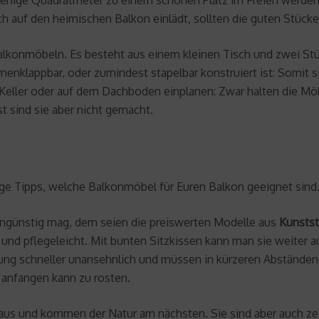
 auf den heimischen Balkon einlädt, sollten die guten Stücke
lkonmöbeln. Es besteht aus einem kleinen Tisch und zwei Stühle
menklappbar, oder zumindest stapelbar konstruiert ist: Somit s
im Keller oder auf dem Dachboden einplanen: Zwar halten die Mö
 sind sie aber nicht gemacht.
nige Tipps, welche Balkonmöbel für Euren Balkon geeignet sind
engünstig mag, dem seien die preiswerten Modelle aus
Kunstst
und pflegeleicht. Mit bunten Sitzkissen kann man sie weiter a
ung schneller unansehnlich und müssen in kürzeren Abstände
s anfangen kann zu rosten.
aus und kommen der Natur am nächsten. Sie sind aber auch zeit