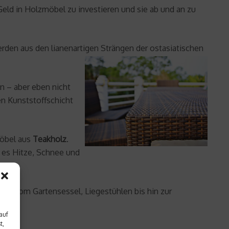
ld in Holzmöbel zu investieren und sie ab und an zu
den aus den lianenartigen Strängen der ostasiatischen
en – aber eben nicht
en Kunststoffschicht
Möbel aus
Teakholz
.
 es Hitze, Schnee und
zt: Vom Gartensessel, Liegestühlen bis hin zur
auf
t,