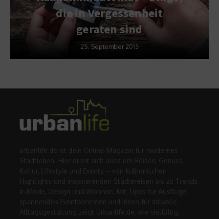
die in Vergessenheit
geraten sind
25. September 2015
urbanlife.de ist dein Online-Magazin für modernes
Stadtleben. Hier dreht sich alles um Reisen, Genuss,
Kultur, Lifestyle und Events – von kulinarischen
Highlights und inspirierenden Städtereisen bis zu Trends
in Mode, Design und Wohnen. Mit Tipps für Ausflüge,
spannenden Eventberichten und Ideen für stilvolle
Alltagsgestaltung zeigt Urbanlife.de, wie vielfältig,