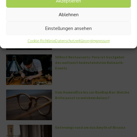
Akzeptieren
Ablehnen
Miami – Porsche, Gitarren und Street Art
Einstellungen ansehen
Cookie-Richtlinie
Datenschutzerklärung
Impressum
50 Best Restaurants: Peru ist Gastgeber
des weltweit bedeutendsten Kulinarik-
Events
Vom Homeoffice bis zur Rooftop Bar: Welche
Brille passt zu welchem Anlass?
Unterwegs rund um das Amyth of Nicosia