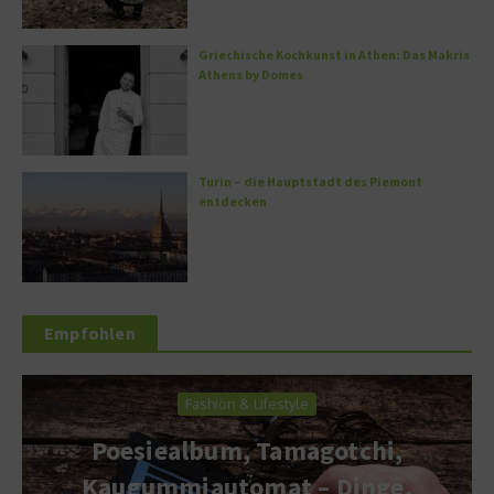
Griechische Kochkunst in Athen: Das Makris
Athens by Domes
Turin – die Hauptstadt des Piemont
entdecken
Empfohlen
Fashion & Lifestyle
Poesiealbum, Tamagotchi,
Kaugummiautomat – Dinge,