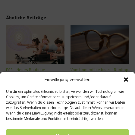
Ähnliche Beiträge
FS8 – Neues Boutique-
Vom Homeoffice bis zur Rooftop
Fitnesskonzept in München
Bar: Welche Brille passt zu
Einwilligung verwalten
welche ...
30. Juli 2026
25. Juni 2026
Um dir ein optimales Erlebnis zu bieten, verwenden wir Technologien wie
Cookies, um Geräteinformationen zu speichern und/oder darauf
zuzugreifen. Wenn du diesen Technologien zustimmst, können wir Daten
Aktuelles
wie das Surfverhalten oder eindeutige IDs auf dieser Website verarbeiten.
Wenn du deine Einwillligung nicht erteilst oder zurückziehst, können
bestimmte Merkmale und Funktionen beeinträchtigt werden.
FS8 – Neues Boutique-Fitnesskonzept in
München