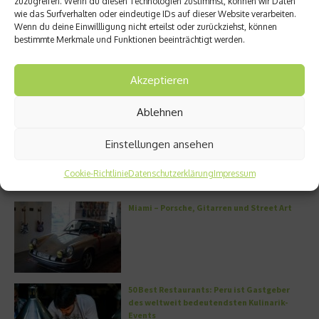
Miami – Porsche, Gitarren und
Neuer Bildband: Porsche
zuzugreifen. Wenn du diesen Technologien zustimmst, können wir Daten
Street Art
Escapes – Anschnallen und
wie das Surfverhalten oder eindeutige IDs auf dieser Website verarbeiten.
losfahren
Wenn du deine Einwillligung nicht erteilst oder zurückziehst, können
22. Juli 2026
bestimmte Merkmale und Funktionen beeinträchtigt werden.
11. Juni 2026
Akzeptieren
Aktuelles
Ablehnen
FS8 – Neues Boutique-Fitnesskonzept in
München
Einstellungen ansehen
Cookie-Richtlinie
Datenschutzerklärung
Impressum
Miami – Porsche, Gitarren und Street Art
50 Best Restaurants: Peru ist Gastgeber
des weltweit bedeutendsten Kulinarik-
Events