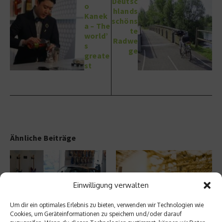
Deutsc
o
hlands
Kanek
schöns
a – The
te
world’
Radwe
s
ge
greate
st
Ähnliche Beiträge
Einwilligung verwalten
Um dir ein optimales Erlebnis zu bieten, verwenden wir Technologien wie
Cookies, um Geräteinformationen zu speichern und/oder darauf