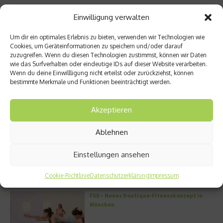
Einwilligung verwalten
Ähnliche Beiträge
Um dir ein optimales Erlebnis zu bieten, verwenden wir Technologien wie
Cookies, um Geräteinformationen zu speichern und/oder darauf
zuzugreifen. Wenn du diesen Technologien zustimmst, können wir Daten
wie das Surfverhalten oder eindeutige IDs auf dieser Website verarbeiten.
Wenn du deine Einwillligung nicht erteilst oder zurückziehst, können
bestimmte Merkmale und Funktionen beeinträchtigt werden.
München: Ein unvergesslicher
Raus aus der Stadt: Die besten
Akzeptieren
Städtetrip mit Familie und
Wanderwege im Süden
Freunde ...
Deutschlands
Ablehnen
24. Mai 2024
14. Juni 2022
Einstellungen ansehen
Aktuelles
Cookie-Richtlinie
Datenschutzerklärung
Impressum
FS8 – Neues Boutique-Fitnesskonzept in
München