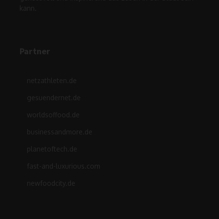
kann.
Partner
netzathleten.de
gesuendernet.de
worldsoffood.de
businessandmore.de
planetoftech.de
fast-and-luxurious.com
newfoodcity.de