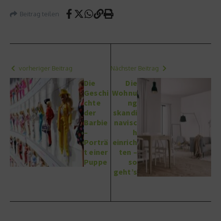
Beitrag teilen
vorheriger Beitrag
Nächster Beitrag
Die
Die
Geschi
Wohnu
chte
ng
der
skandi
Barbie
navisc
–
h
Porträ
einrich
t einer
ten –
Puppe
so
geht’s