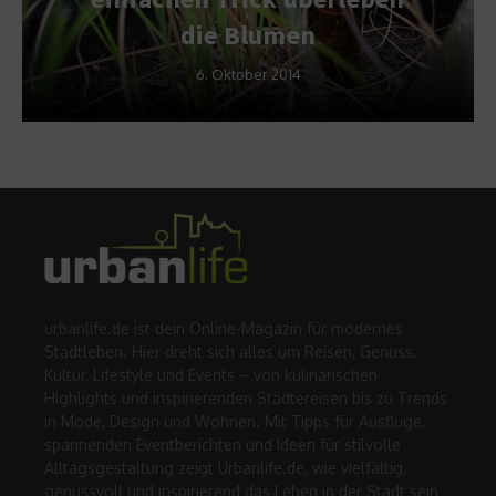
die Blumen
6. Oktober 2014
urbanlife.de ist dein Online-Magazin für modernes
Stadtleben. Hier dreht sich alles um Reisen, Genuss,
Kultur, Lifestyle und Events – von kulinarischen
Highlights und inspirierenden Städtereisen bis zu Trends
in Mode, Design und Wohnen. Mit Tipps für Ausflüge,
spannenden Eventberichten und Ideen für stilvolle
Alltagsgestaltung zeigt Urbanlife.de, wie vielfältig,
genussvoll und inspirierend das Leben in der Stadt sein