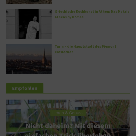
Griechische Kochkunst in Athen: Das Makris
Athens by Domes
Turin – die Hauptstadt des Piemont
entdecken
Empfohlen
Leben & Genuss
Nicht daheim? Mit diesem
einfachen Trick überleben