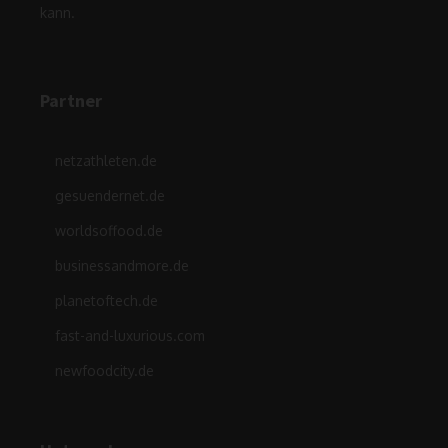
kann.
Partner
netzathleten.de
gesuendernet.de
worldsoffood.de
businessandmore.de
planetoftech.de
fast-and-luxurious.com
newfoodcity.de