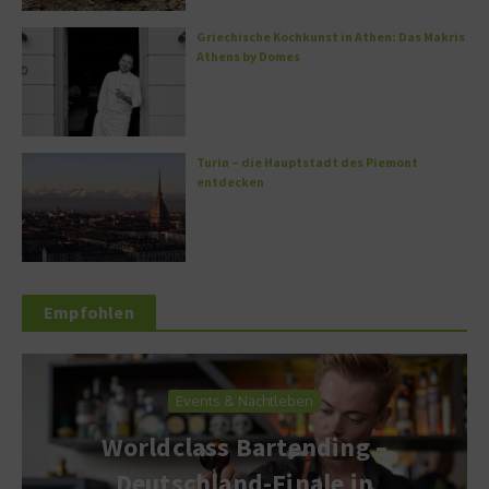
Griechische Kochkunst in Athen: Das Makris
Athens by Domes
Turin – die Hauptstadt des Piemont
entdecken
Empfohlen
Events & Nachtleben
Worldclass Bartending –
Deutschland-Finale in