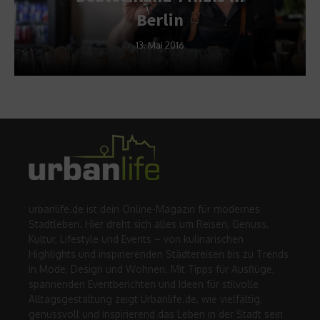
Berlin
13. Mai 2016
urbanlife.de ist dein Online-Magazin für modernes
Stadtleben. Hier dreht sich alles um Reisen, Genuss,
Kultur, Lifestyle und Events – von kulinarischen
Highlights und inspirierenden Städtereisen bis zu Trends
in Mode, Design und Wohnen. Mit Tipps für Ausflüge,
spannenden Eventberichten und Ideen für stilvolle
Alltagsgestaltung zeigt Urbanlife.de, wie vielfältig,
genussvoll und inspirierend das Leben in der Stadt sein