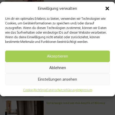
Einwilligung verwalten
Miami – Porsche, Gitarren und Street Art
Um dir ein optimales Erlebnis zu bieten, verwenden wir Technologien wie
Cookies, um Geräteinformationen zu speichern und/oder darauf
zuzugreifen. Wenn du diesen Technologien zustimmst, können wir Daten
wie das Surfverhalten oder eindeutige IDs auf dieser Website verarbeiten.
Wenn du deine Einwillligung nicht erteilst oder zurückziehst, können
bestimmte Merkmale und Funktionen beeinträchtigt werden.
50 Best Restaurants: Peru ist Gastgeber
des weltweit bedeutendsten Kulinarik-
Events
Akzeptieren
Ablehnen
Vom Homeoffice bis zur Rooftop Bar: Welche
Brille passt zu welchem Anlass?
Einstellungen ansehen
Cookie-Richtlinie
Datenschutzerklärung
Impressum
Unterwegs rund um das Amyth of Nicosia