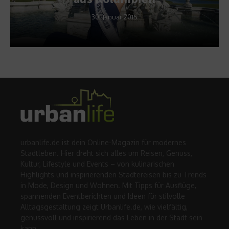
30. Januar 2015
urbanlife.de ist dein Online-Magazin für modernes
Stadtleben. Hier dreht sich alles um Reisen, Genuss,
Kultur, Lifestyle und Events – von kulinarischen
Highlights und inspirierenden Städtereisen bis zu Trends
in Mode, Design und Wohnen. Mit Tipps für Ausflüge,
spannenden Eventberichten und Ideen für stilvolle
Alltagsgestaltung zeigt Urbanlife.de, wie vielfältig,
genussvoll und inspirierend das Leben in der Stadt sein
kann.