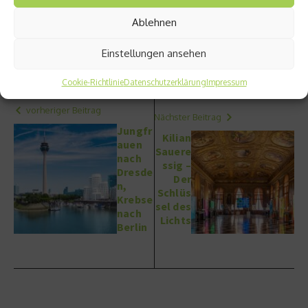
Ablehnen
Beitrag teilen
Einstellungen ansehen
Cookie-Richtlinie
Datenschutzerklärung
Impressum
vorheriger Beitrag
Nächster Beitrag
Jungfr
Kilian
auen
Sauere
nach
ssig –
Dresde
Der
n,
Schlüs
Krebse
sel des
nach
Lichts
Berlin