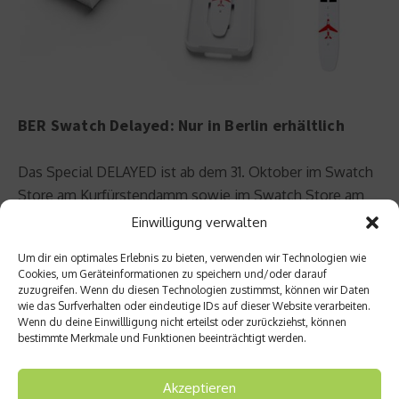
BER Swatch Delayed: Nur in Berlin erhältlich
Das Special DELAYED ist ab dem 31. Oktober im Swatch
Store am Kurfürstendamm sowie im Swatch Store am
Flughafen Berlin Brandenburg (BER) erhältlich. Die
Einwilligung verwalten
unverbindliche Preisempfehlung des Herstellers
Um dir ein optimales Erlebnis zu bieten, verwenden wir Technologien wie
inklusive der gesetzlichen Mehrwertsteuer von 16
Cookies, um Geräteinformationen zu speichern und/oder darauf
Prozent liegt in der Zeit vom 31. Oktober bis 09.
zuzugreifen. Wenn du diesen Technologien zustimmst, können wir Daten
wie das Surfverhalten oder eindeutige IDs auf dieser Website verarbeiten.
November bei 79,83 Euro – die neun Prozent bereits
Wenn du deine Einwillligung nicht erteilst oder zurückziehst, können
abgezogen –, ab dem 10. November bei den
bestimmte Merkmale und Funktionen beeinträchtigt werden.
ursprünglichen 87,73 Euro.
Akzeptieren