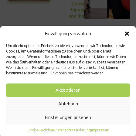
Guide
für sie
und ihn
Einwilligung verwalten
Um dir ein optimales Erlebnis zu bieten, verwenden wir Technologien wie
Cookies, um Geräteinformationen zu speichern und/oder darauf
zuzugreifen. Wenn du diesen Technologien zustimmst, können wir Daten
Ähnliche Beiträge
wie das Surfverhalten oder eindeutige IDs auf dieser Website verarbeiten.
Wenn du deine Einwillligung nicht erteilst oder zurückziehst, können
bestimmte Merkmale und Funktionen beeinträchtigt werden.
Akzeptieren
Ablehnen
FS8 – Neues Boutique-
Vom Homeoffice bis zur Rooftop
Einstellungen ansehen
Fitnesskonzept in München
Bar: Welche Brille passt zu
welche ...
30. Juli 2026
25. Juni 2026
Cookie-Richtlinie
Datenschutzerklärung
Impressum