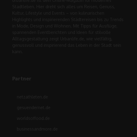
urbanlife.de ist dein Online-Magazin für modernes
Stadtleben. Hier dreht sich alles um Reisen, Genuss,
Kultur, Lifestyle und Events – von kulinarischen
Highlights und inspirierenden Städtereisen bis zu Trends
in Mode, Design und Wohnen. Mit Tipps für Ausflüge,
spannenden Eventberichten und Ideen für stilvolle
Alltagsgestaltung zeigt Urbanlife.de, wie vielfältig,
genussvoll und inspirierend das Leben in der Stadt sein
kann.
Partner
netzathleten.de
gesuendernet.de
worldsoffood.de
businessandmore.de