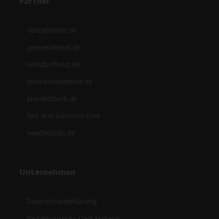
Partner
netzathleten.de
gesuendernet.de
worldsoffood.de
businessandmore.de
planetoftech.de
fast-and-luxurious.com
newfoodcity.de
Unternehmen
Datenschutzerklärung
Redaktionsbüro Derk Hoberg