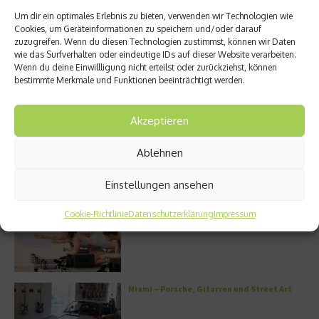
Um dir ein optimales Erlebnis zu bieten, verwenden wir Technologien wie
Cookies, um Geräteinformationen zu speichern und/oder darauf
zuzugreifen. Wenn du diesen Technologien zustimmst, können wir Daten
wie das Surfverhalten oder eindeutige IDs auf dieser Website verarbeiten.
Wenn du deine Einwillligung nicht erteilst oder zurückziehst, können
bestimmte Merkmale und Funktionen beeinträchtigt werden.
50 Best Restaurants: Peru ist
CAVALLUNA – Tor zur Anderswelt
Gastgeber des weltweit
24. Januar 2026
bedeutendste ...
Akzeptieren
11. Juli 2026
Ablehnen
Aktuelles
Einstellungen ansehen
FS8 – Neues Boutique-Fitnesskonzept in
Cookie-Richtlinie
Datenschutzerklärung
Impressum
München
Miami – Porsche, Gitarren und Street Art