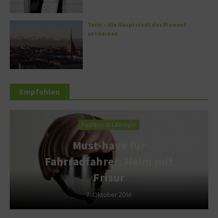
Turin – die Hauptstadt des Piemont
entdecken
Empfohlen
Fashion & Lifestyle
Must-have für
Fahrradfahrer: Helm mit
Frisur
7. Oktober 2016