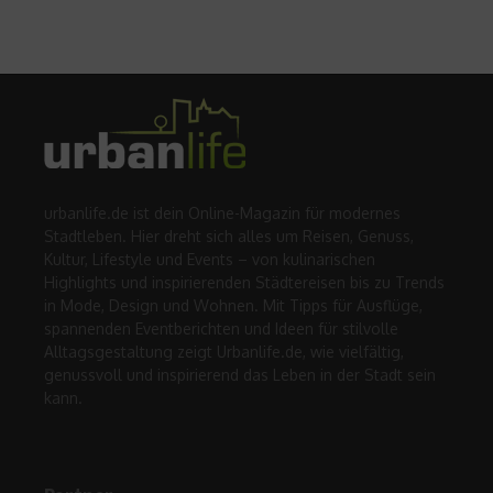
urbanlife.de ist dein Online-Magazin für modernes
Stadtleben. Hier dreht sich alles um Reisen, Genuss,
Kultur, Lifestyle und Events – von kulinarischen
Highlights und inspirierenden Städtereisen bis zu Trends
in Mode, Design und Wohnen. Mit Tipps für Ausflüge,
spannenden Eventberichten und Ideen für stilvolle
Alltagsgestaltung zeigt Urbanlife.de, wie vielfältig,
genussvoll und inspirierend das Leben in der Stadt sein
kann.