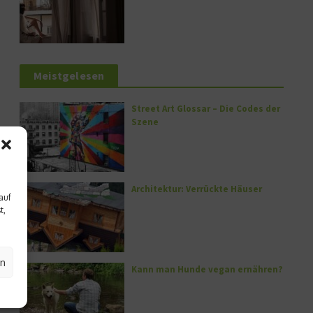
Meistgelesen
Street Art Glossar – Die Codes der
Szene
Architektur: Verrückte Häuser
auf
t,
en
Kann man Hunde vegan ernähren?