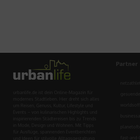
Partner
netzathle
urbanlife.de ist dein Online-Magazin für
gesuende
modernes Stadtleben. Hier dreht sich alles
worldsof
um Reisen, Genuss, Kultur, Lifestyle und
Events – von kulinarischen Highlights und
business
inspirierenden Städtereisen bis zu Trends
in Mode, Design und Wohnen. Mit Tipps
planetoft
für Ausflüge, spannenden Eventberichten
fast-and-
und Ideen für stilvolle Alltagsgestaltung