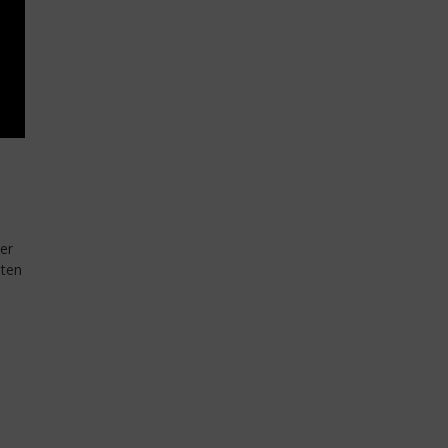
er
eten