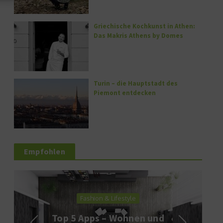
Griechische Kochkunst in Athen:
Das Makris Athens by Domes
Turin – die Hauptstadt des
Piemont entdecken
Empfohlen
Fashion & Lifestyle
Top 5 Apps – Wohnen und