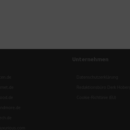
kann man noch pflanzen?
8. August 2024
Unternehmen
ten.de
Datenschutzerklärung
rnet.de
Redaktionsbüro Derk Hober
food.de
Cookie-Richtlinie (EU)
andmore.de
ech.de
luxurious.com