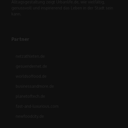
Alltagsgestaltung zeigt Urbanlife.de, wie vielfältig,
genussvoll und inspirierend das Leben in der Stadt sein
kann.
Partner
netzathleten.de
gesuendernet.de
worldsoffood.de
businessandmore.de
planetoftech.de
fast-and-luxurious.com
newfoodcity.de