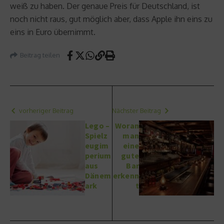
weiß zu haben. Der genaue Preis für Deutschland, ist
noch nicht raus, gut möglich aber, dass Apple ihn eins zu
eins in Euro übernimmt.
Beitrag teilen
vorheriger Beitrag
Nächster Beitrag
Lego –
Woran
Spielz
man
eugim
eine
perium
gute
aus
Bar
Dänem
erkenn
ark
t