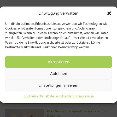
Einwilligung verwalten
Ähnliche Beiträge
Um dir ein optimales Erlebnis zu bieten, verwenden wir Technologien wie
Cookies, um Geräteinformationen zu speichern und/oder darauf
zuzugreifen. Wenn du diesen Technologien zustimmst, können wir Daten
wie das Surfverhalten oder eindeutige IDs auf dieser Website verarbeiten.
Wenn du deine Einwillligung nicht erteilst oder zurückziehst, können
bestimmte Merkmale und Funktionen beeinträchtigt werden.
Akzeptieren
Miami – Porsche, Gitarren und
Neuer Bildband: Porsche
Street Art
Escapes – Anschnallen und
Ablehnen
losfahren
22. Juli 2026
11. Juni 2026
Einstellungen ansehen
Cookie-Richtlinie
Datenschutzerklärung
Impressum
Aktuelles
FS8 – Neues Boutique-Fitnesskonzept in
München