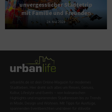
unvergesslicher Städtetrip
mit Familie und Freunden
24. Mai 2024
urbanlife.de ist dein Online-Magazin für modernes
Stadtleben. Hier dreht sich alles um Reisen, Genuss,
Kultur, Lifestyle und Events – von kulinarischen
Highlights und inspirierenden Städtereisen bis zu Trends
in Mode, Design und Wohnen. Mit Tipps für Ausflüge,
spannenden Eventberichten und Ideen für stilvolle