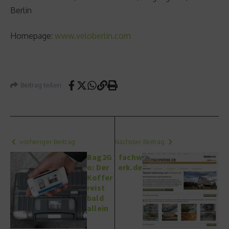
Berlin
Homepage:
www.veloberlin.com
Beitrag teilen
vorheriger Beitrag
Nächster Beitrag
Bag2G
fachw
o: Der
erk.de
Koffer
reist
bald
allein