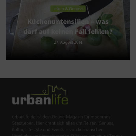
Leben & Genuss
Küchenuntensilien – was
darf auf keinen Fall fehlen?
27. August 2014
urbanlife.de ist dein Online-Magazin für modernes
Stadtleben. Hier dreht sich alles um Reisen, Genuss,
Kultur, Lifestyle und Events – von kulinarischen
Highlights und inspirierenden Städtereisen bis zu Trends