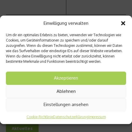
Einwilligung verwalten
Um dir ein optimales Erlebnis zu bieten, verwenden wir Technologien wie
Ähnliche Beiträge
Cookies, um Geräteinformationen zu speichern und/oder darauf
zuzugreifen. Wenn du diesen Technologien zustimmst, können wir Daten
wie das Surfverhalten oder eindeutige IDs auf dieser Website verarbeiten.
Wenn du deine Einwillligung nicht erteilst oder zurückziehst, können
bestimmte Merkmale und Funktionen beeinträchtigt werden.
Akzeptieren
Harrison Ford ist das neue
The World´s 50 Best
Ablehnen
Gesicht von Glenmorangie
Restaurants 2025: Maido räumt
ab
1. Juli 2025
Einstellungen ansehen
20. Juni 2025
Cookie-Richtlinie
Datenschutzerklärung
Impressum
Aktuelles