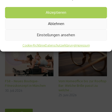
ernten
Akzeptieren
Ablehnen
Einstellungen ansehen
Ähnliche Beiträge
Cookie-Richtlinie
Datenschutzerklärung
Impressum
FS8 – Neues Boutique-
Vom Homeoffice bis zur Rooftop
Fitnesskonzept in München
Bar: Welche Brille passt zu
welche ...
30. Juli 2026
25. Juni 2026