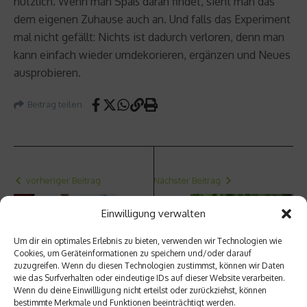
nützlich. Wenn man Spaß daran findet, sieht man das
dem eigenen Zuhause auch an. Und falls das Experiment
mal nicht gefällt: Nichts ist dadurch verloren, denn man
kann einfach wieder umdekorieren, ergänzen und Neues
ausprobieren.
Beitrag teilen
vorheriger Beitrag
Nächster Beitrag
E-
Kräute
Einwilligung verwalten
Bikes
rbeet:
schnei
Jetzt
den im
anlege
Um dir ein optimales Erlebnis zu bieten, verwenden wir Technologien wie
Cookies, um Geräteinformationen zu speichern und/oder darauf
Test
n,
zuzugreifen. Wenn du diesen Technologien zustimmst, können wir Daten
gut ab
nächst
wie das Surfverhalten oder eindeutige IDs auf dieser Website verarbeiten.
es
Wenn du deine Einwillligung nicht erteilst oder zurückziehst, können
Jahr
bestimmte Merkmale und Funktionen beeinträchtigt werden.