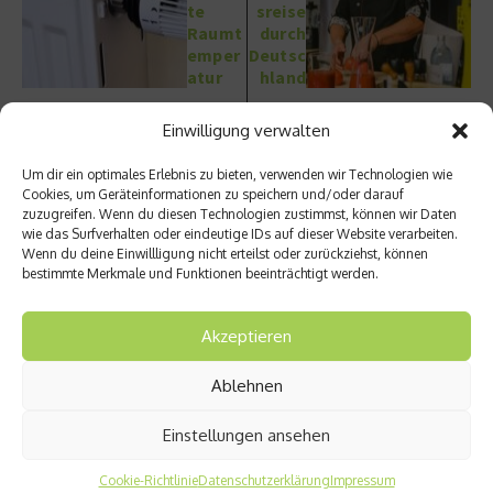
te
sreise
Raumt
durch
emper
Deutsc
atur
hland
Einwilligung verwalten
Um dir ein optimales Erlebnis zu bieten, verwenden wir Technologien wie
Cookies, um Geräteinformationen zu speichern und/oder darauf
zuzugreifen. Wenn du diesen Technologien zustimmst, können wir Daten
wie das Surfverhalten oder eindeutige IDs auf dieser Website verarbeiten.
Ähnliche Beiträge
Wenn du deine Einwillligung nicht erteilst oder zurückziehst, können
bestimmte Merkmale und Funktionen beeinträchtigt werden.
Akzeptieren
Ablehnen
Miami – Porsche, Gitarren und
Neuer Bildband: Porsche
Einstellungen ansehen
Street Art
Escapes – Anschnallen und
losfahren
22. Juli 2026
Cookie-Richtlinie
Datenschutzerklärung
Impressum
11. Juni 2026