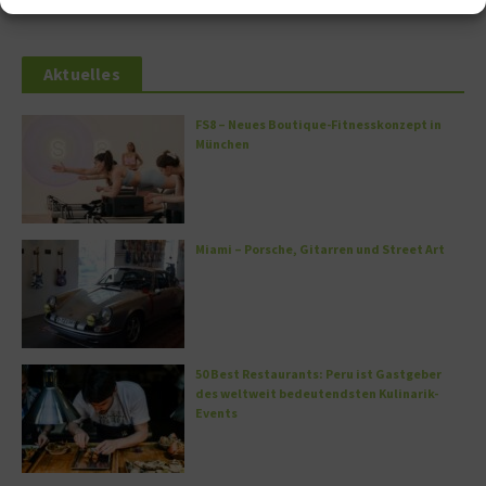
Aktuelles
FS8 – Neues Boutique-Fitnesskonzept in
München
Miami – Porsche, Gitarren und Street Art
50 Best Restaurants: Peru ist Gastgeber
des weltweit bedeutendsten Kulinarik-
Events