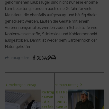
gekommenen Laubsauger sind nicht nur eine enorme
Lärmbelastung, sondern auch eine Gefahr für viele
Kleintiere, die ebenfalls aufgesaugt und häufig direkt
gehäckselt werden. Laufen die Geräte mit einem
Verbrennungsmotor, werden zudem Schadstoffe wie
Kohlenwasserstoffe, Stickoxide und Kohlenmonoxid
ausgestoßen. Damit ist weder dem Gärtner noch der
Natur geholfen.
Beitrag teilen
vorheriger Beitrag
Nächster Beitrag
Richtig
Eat&S
heizen
TYLE
– die
2013 –
perfek
Genus