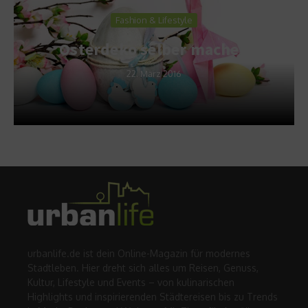
Fashion & Lifestyle
Osterdeko selber machen
22. März 2016
urbanlife.de ist dein Online-Magazin für modernes
Stadtleben. Hier dreht sich alles um Reisen, Genuss,
Kultur, Lifestyle und Events – von kulinarischen
Highlights und inspirierenden Städtereisen bis zu Trends