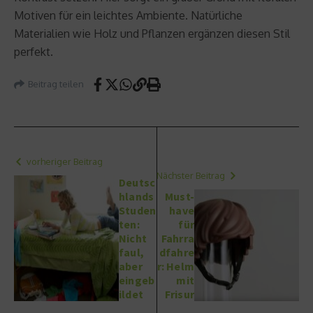
Motiven für ein leichtes Ambiente. Natürliche
Materialien wie Holz und Pflanzen ergänzen diesen Stil
perfekt.
Beitrag teilen
vorheriger Beitrag
Nächster Beitrag
Deutsc
hlands
Must-
Studen
have
ten:
für
Nicht
Fahrra
faul,
dfahre
aber
r: Helm
eingeb
mit
ildet
Frisur