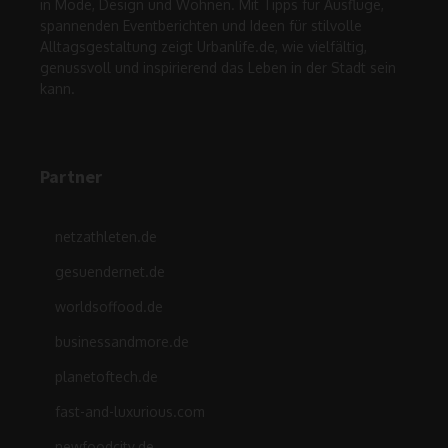
in Mode, Design und Wohnen. Mit Tipps für Ausflüge,
spannenden Eventberichten und Ideen für stilvolle
Alltagsgestaltung zeigt Urbanlife.de, wie vielfältig,
genussvoll und inspirierend das Leben in der Stadt sein
kann.
Partner
netzathleten.de
gesuendernet.de
worldsoffood.de
businessandmore.de
planetoftech.de
fast-and-luxurious.com
newfoodcity.de