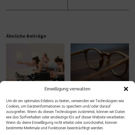
Ähnliche Beiträge
FS8 – Neues Boutique-
Vom Homeoffice bis zur Rooftop
Einwilligung verwalten
Fitnesskonzept in München
Bar: Welche Brille passt zu
welche ...
30. Juli 2026
Um dir ein optimales Erlebnis zu bieten, verwenden wir Technologien wie
25. Juni 2026
Cookies, um Geräteinformationen zu speichern und/oder darauf
zuzugreifen. Wenn du diesen Technologien zustimmst, können wir Daten
wie das Surfverhalten oder eindeutige IDs auf dieser Website verarbeiten.
Wenn du deine Einwillligung nicht erteilst oder zurückziehst, können
Aktuelles
bestimmte Merkmale und Funktionen beeinträchtigt werden.