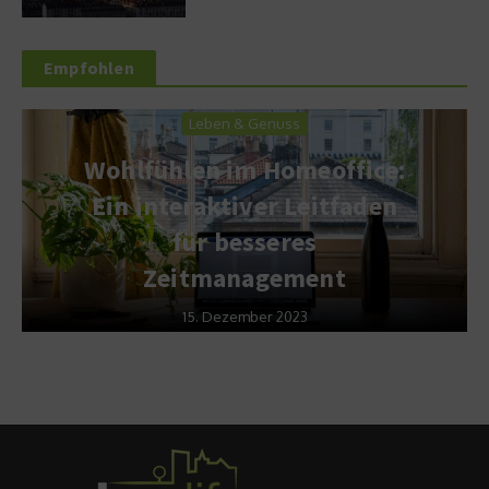
Empfohlen
Leben & Genuss
Wohlfühlen im Homeoffice:
Ein interaktiver Leitfaden
für besseres
Zeitmanagement
15. Dezember 2023