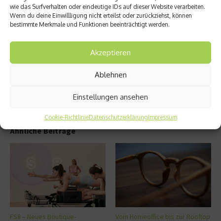
Gewic
wie das Surfverhalten oder eindeutige IDs auf dieser Website verarbeiten.
skurril
ht von
Wenn du deine Einwillligung nicht erteilst oder zurückziehst, können
e
Uhr
bestimmte Merkmale und Funktionen beeinträchtigt werden.
Norda
und
merika
Zeit
-
Akzeptieren
Fakten
Ablehnen
Einstellungen ansehen
Cookie-Richtlinie
Datenschutzerklärung
Impressum
Ähnliche Beiträge
FS8 – Neues Boutique-
Vom Homeoffice bis zur Rooftop