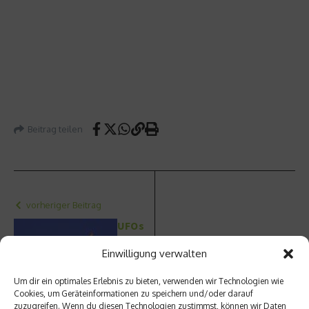
Beitrag teilen
vorheriger Beitrag
UFOs
und
ringen
Einwilligung verwalten
de
Präsid
Nächster Beitrag
Um dir ein optimales Erlebnis zu bieten, verwenden wir Technologien wie
enten
Cookies, um Geräteinformationen zu speichern und/oder darauf
Das
zuzugreifen. Wenn du diesen Technologien zustimmst, können wir Daten
– 10