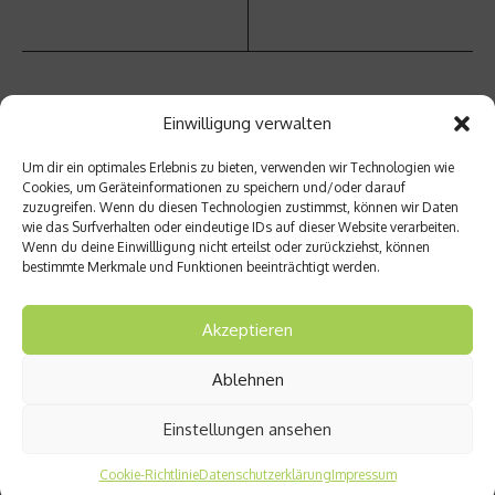
Einwilligung verwalten
Ähnliche Beiträge
Um dir ein optimales Erlebnis zu bieten, verwenden wir Technologien wie
Cookies, um Geräteinformationen zu speichern und/oder darauf
zuzugreifen. Wenn du diesen Technologien zustimmst, können wir Daten
wie das Surfverhalten oder eindeutige IDs auf dieser Website verarbeiten.
Wenn du deine Einwillligung nicht erteilst oder zurückziehst, können
bestimmte Merkmale und Funktionen beeinträchtigt werden.
Akzeptieren
FS8 – Neues Boutique-
Vom Homeoffice bis zur Rooftop
Fitnesskonzept in München
Bar: Welche Brille passt zu
welche ...
Ablehnen
30. Juli 2026
25. Juni 2026
Einstellungen ansehen
Cookie-Richtlinie
Datenschutzerklärung
Impressum
Aktuelles