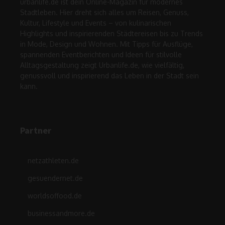
urbanlife.de ist dein Online-Magazin für modernes
Stadtleben. Hier dreht sich alles um Reisen, Genuss,
Kultur, Lifestyle und Events – von kulinarischen
Highlights und inspirierenden Städtereisen bis zu Trends
in Mode, Design und Wohnen. Mit Tipps für Ausflüge,
spannenden Eventberichten und Ideen für stilvolle
Alltagsgestaltung zeigt Urbanlife.de, wie vielfältig,
genussvoll und inspirierend das Leben in der Stadt sein
kann.
Partner
netzathleten.de
gesuendernet.de
worldsoffood.de
businessandmore.de