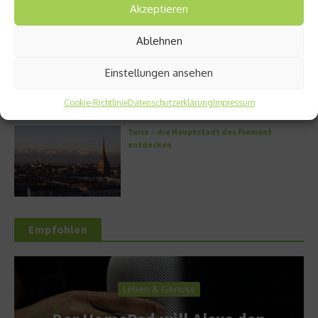
Akzeptieren
Ablehnen
Griechische Kochkunst in Athen: Das Makris
Athens by Domes
Einstellungen ansehen
Cookie-Richtlinie
Datenschutzerklärung
Impressum
Turin – die Hauptstadt des Piemont
entdecken
Empfohlen
Leben & Genuss