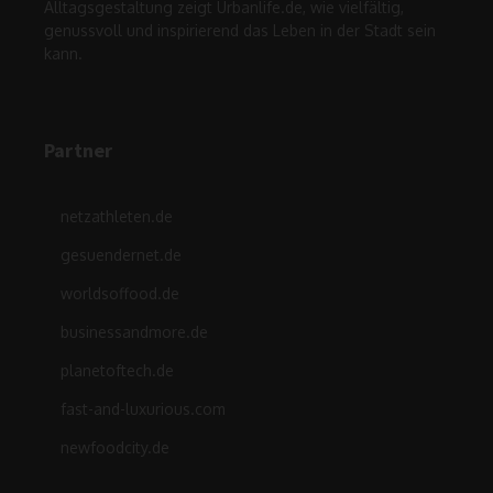
Alltagsgestaltung zeigt Urbanlife.de, wie vielfältig,
genussvoll und inspirierend das Leben in der Stadt sein
kann.
Partner
netzathleten.de
gesuendernet.de
worldsoffood.de
businessandmore.de
planetoftech.de
fast-and-luxurious.com
newfoodcity.de