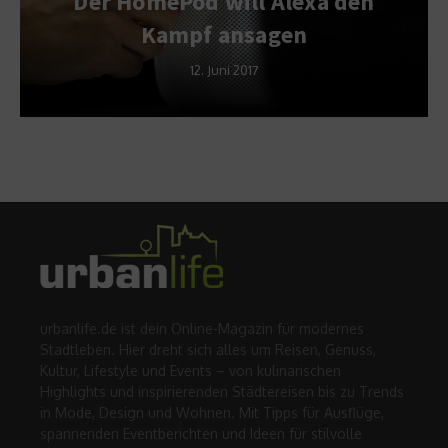
Der HomePod will Alexa den
Kampf ansagen
12. Juni 2017
urbanlife.de ist dein Online-Magazin für modernes
Stadtleben. Hier dreht sich alles um Reisen, Genuss,
Kultur, Lifestyle und Events – von kulinarischen
Highlights und inspirierenden Städtereisen bis zu Trends
in Mode, Design und Wohnen. Mit Tipps für Ausflüge,
spannenden Eventberichten und Ideen für stilvolle