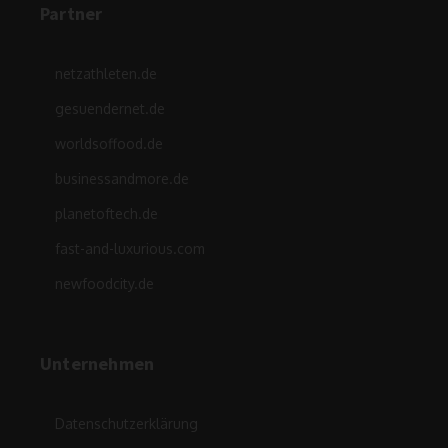
Partner
netzathleten.de
gesuendernet.de
worldsoffood.de
businessandmore.de
planetoftech.de
fast-and-luxurious.com
newfoodcity.de
Unternehmen
Datenschutzerklärung