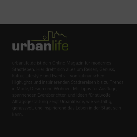
urbanlife.de ist dein Online-Magazin für modernes
Stadtleben. Hier dreht sich alles um Reisen, Genuss,
Kultur, Lifestyle und Events – von kulinarischen
Highlights und inspirierenden Städtereisen bis zu Trends
in Mode, Design und Wohnen. Mit Tipps für Ausflüge,
spannenden Eventberichten und Ideen für stilvolle
Alltagsgestaltung zeigt Urbanlife.de, wie vielfältig,
genussvoll und inspirierend das Leben in der Stadt sein
kann.