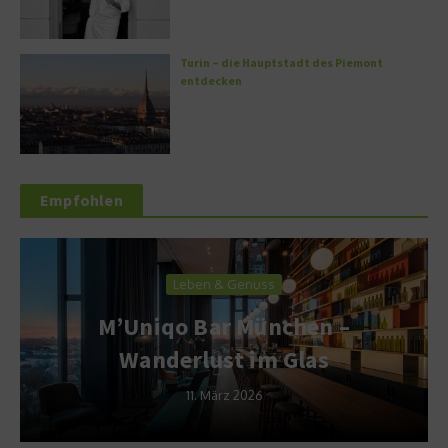
Turin – die Hauptstadt des Piemont
entdecken
Empfohlen
Leben & Genuss
M’Uniqo Bar München –
Wanderlust im Glas
11. März 2026