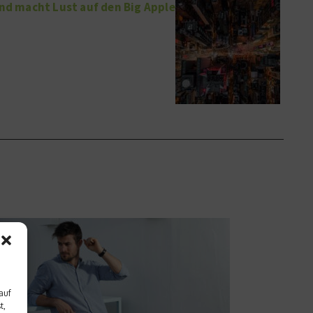
and macht Lust auf den Big Apple
auf
t,