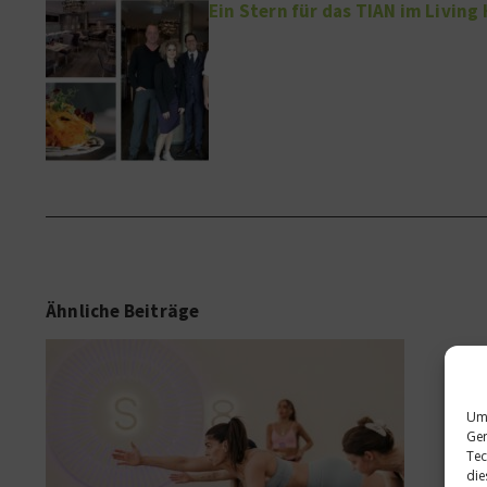
Ein Stern für das TIAN im Living
Ähnliche Beiträge
Um 
Ger
Tec
die