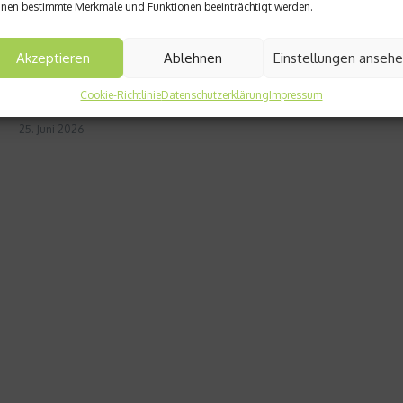
nen bestimmte Merkmale und Funktionen beeinträchtigt werden.
Akzeptieren
Ablehnen
Einstellungen anseh
Vom Homeoffice bis zur Rooftop Bar: Welche Brille passt zu
Cookie-Richtlinie
Datenschutzerklärung
Impressum
welche ...
25. Juni 2026