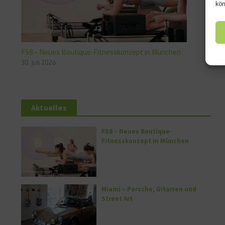
kön
FS8 – Neues Boutique-Fitnesskonzept in München
30. Juli 2026
Aktuelles
FS8 – Neues Boutique-
Fitnesskonzept in München
Miami – Porsche, Gitarren und
Street Art