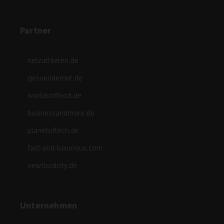
Partner
netzathleten.de
gesuendernet.de
worldsoffood.de
businessandmore.de
planetoftech.de
fast-and-luxurious.com
newfoodcity.de
Unternehmen