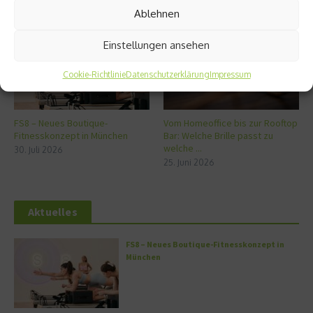
Ähnliche Beiträge
Ablehnen
Einstellungen ansehen
Cookie-Richtlinie
Datenschutzerklärung
Impressum
FS8 – Neues Boutique-
Vom Homeoffice bis zur Rooftop
Fitnesskonzept in München
Bar: Welche Brille passt zu
welche ...
30. Juli 2026
25. Juni 2026
Aktuelles
FS8 – Neues Boutique-Fitnesskonzept in
München