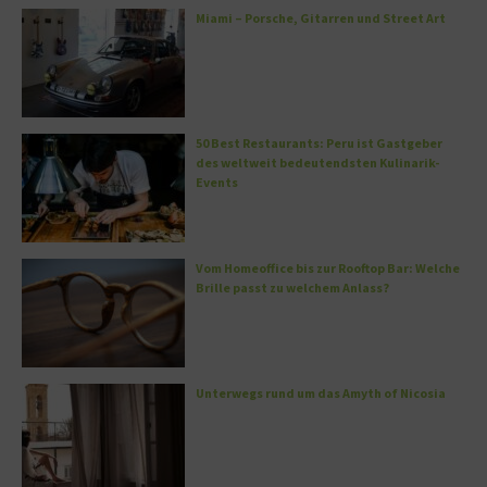
Miami – Porsche, Gitarren und Street Art
50 Best Restaurants: Peru ist Gastgeber
des weltweit bedeutendsten Kulinarik-
Events
Vom Homeoffice bis zur Rooftop Bar: Welche
Brille passt zu welchem Anlass?
Unterwegs rund um das Amyth of Nicosia