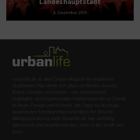
Landeshauptstadt
4. Dezember 2015
urbanlife.de ist dein Online-Magazin für modernes
Stadtleben. Hier dreht sich alles um Reisen, Genuss,
Kultur, Lifestyle und Events – von kulinarischen
Highlights und inspirierenden Städtereisen bis zu Trends
in Mode, Design und Wohnen. Mit Tipps für Ausflüge,
spannenden Eventberichten und Ideen für stilvolle
Alltagsgestaltung zeigt Urbanlife.de, wie vielfältig,
genussvoll und inspirierend das Leben in der Stadt sein
kann.