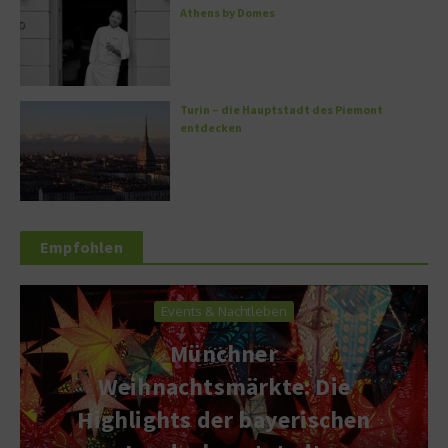
Athens by Domes
Turin – die Hauptstadt des Piemont
entdecken
Empfohlen
Events & Nachtleben
Münchner
Weihnachtsmärkte: Die
Highlights der bayerischen