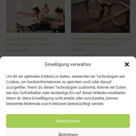
FS8 – Neues Boutique-
Vom Homeoffice bis zur Rooftop
Fitnesskonzept in München
Bar: Welche Brille passt zu
welche ...
30. Juli 2026
25. Juni 2026
Einwilligung verwalten
Aktuelles
Um dir ein optimales Erlebnis zu bieten, verwenden wir Technologien wie
Cookies, um Geräteinformationen zu speichern und/oder darauf
zuzugreifen. Wenn du diesen Technologien zustimmst, können wir Daten
FS8 – Neues Boutique-Fitnesskonzept in
wie das Surfverhalten oder eindeutige IDs auf dieser Website verarbeiten.
München
Wenn du deine Einwillligung nicht erteilst oder zurückziehst, können
bestimmte Merkmale und Funktionen beeinträchtigt werden.
Akzeptieren
Miami – Porsche, Gitarren und Street Art
Ablehnen