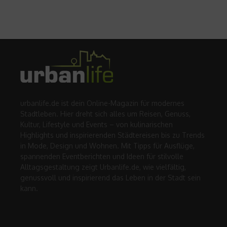
urbanlife.de ist dein Online-Magazin für modernes
Stadtleben. Hier dreht sich alles um Reisen, Genuss,
Kultur, Lifestyle und Events – von kulinarischen
Highlights und inspirierenden Städtereisen bis zu Trends
in Mode, Design und Wohnen. Mit Tipps für Ausflüge,
spannenden Eventberichten und Ideen für stilvolle
Alltagsgestaltung zeigt Urbanlife.de, wie vielfältig,
genussvoll und inspirierend das Leben in der Stadt sein
kann.