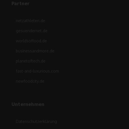
Partner
netzathleten.de
gesuendernet.de
worldsoffood.de
businessandmore.de
planetoftech.de
fast-and-luxurious.com
newfoodcity.de
Unternehmen
Datenschutzerklärung