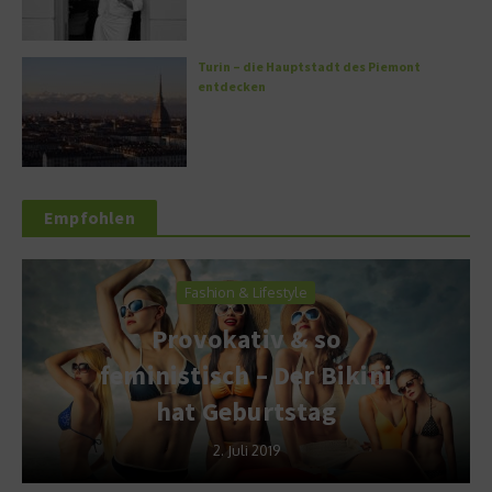
Turin – die Hauptstadt des Piemont
entdecken
Empfohlen
Fashion & Lifestyle
Provokativ & so
feministisch – Der Bikini
hat Geburtstag
2. Juli 2019