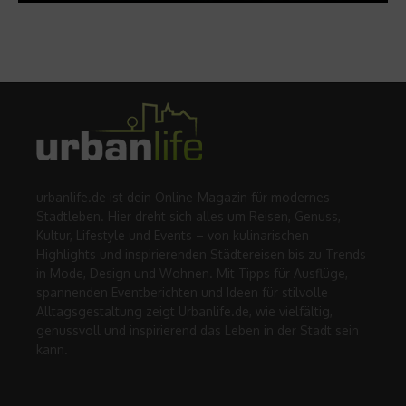
urbanlife.de ist dein Online-Magazin für modernes
Stadtleben. Hier dreht sich alles um Reisen, Genuss,
Kultur, Lifestyle und Events – von kulinarischen
Highlights und inspirierenden Städtereisen bis zu Trends
in Mode, Design und Wohnen. Mit Tipps für Ausflüge,
spannenden Eventberichten und Ideen für stilvolle
Alltagsgestaltung zeigt Urbanlife.de, wie vielfältig,
genussvoll und inspirierend das Leben in der Stadt sein
kann.