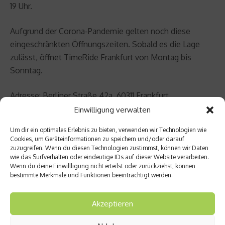
19 Uhr.
Aufgrund der Corona-Pandemie gelten noch diese
eingeschränkten Öffnungszeiten. Sobald es die Lage
zulässt, öffnet TimeRide Frankfurt von Montag bis
Sonntag.
Adresse: Berliner Straße 42a, 60311 Frankfurt.
Einwilligung verwalten
www.timeride.de/frankfurt
Um dir ein optimales Erlebnis zu bieten, verwenden wir Technologien wie
Cookies, um Geräteinformationen zu speichern und/oder darauf
Preise
zuzugreifen. Wenn du diesen Technologien zustimmst, können wir Daten
wie das Surfverhalten oder eindeutige IDs auf dieser Website verarbeiten.
Reguläre Tickets: 14,50 EUR Ermäßigte Tickets: 12,50 EUR
Wenn du deine Einwillligung nicht erteilst oder zurückziehst, können
Familienkarten: 36,00 EUR Gruppen ab 8 PAX: 13,50 EUR
bestimmte Merkmale und Funktionen beeinträchtigt werden.
p. P.
Akzeptieren
Beitrag teilen