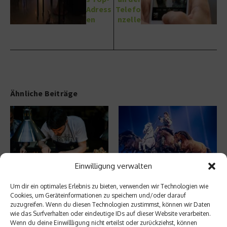
Adress
Telefo
en
nzelle
Ähnliche Beiträge
Einwilligung verwalten
50 Best Restaurants: Peru ist
CAVALLUNA – Tor zur Anderswelt
Um dir ein optimales Erlebnis zu bieten, verwenden wir Technologien wie
Gastgeber des weltweit
24. Januar 2026
Cookies, um Geräteinformationen zu speichern und/oder darauf
bedeutendste ...
zuzugreifen. Wenn du diesen Technologien zustimmst, können wir Daten
11. Juli 2026
wie das Surfverhalten oder eindeutige IDs auf dieser Website verarbeiten.
Wenn du deine Einwillligung nicht erteilst oder zurückziehst, können