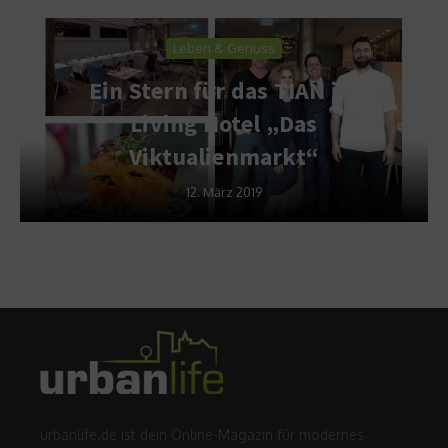
Leben & Genuss
Ein Stern für das TIAN im
Living Hotel „Das
Viktualienmarkt“
12. März 2019
urbanlife.de ist dein Online-Magazin für modernes