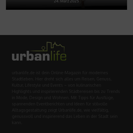
24. März 2025
urbanlife.de ist dein Online-Magazin für modernes
Stadtleben. Hier dreht sich alles um Reisen, Genuss,
Kultur, Lifestyle und Events – von kulinarischen
Highlights und inspirierenden Städtereisen bis zu Trends
in Mode, Design und Wohnen. Mit Tipps für Ausflüge,
spannenden Eventberichten und Ideen für stilvolle
Alltagsgestaltung zeigt Urbanlife.de, wie vielfältig,
genussvoll und inspirierend das Leben in der Stadt sein
kann.