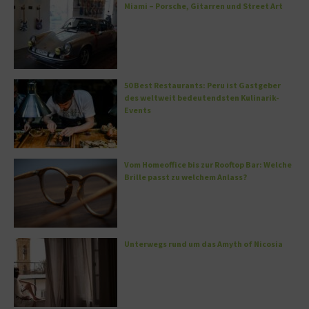
Miami – Porsche, Gitarren und Street Art
50 Best Restaurants: Peru ist Gastgeber
des weltweit bedeutendsten Kulinarik-
Events
Vom Homeoffice bis zur Rooftop Bar: Welche
Brille passt zu welchem Anlass?
Unterwegs rund um das Amyth of Nicosia