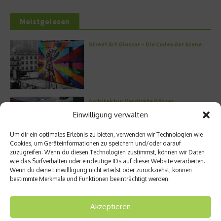
Meistgelesen
Street Art Glossar – Die Codes der Szene
Architektur: Verrückte Häuser
Einwilligung verwalten
Um dir ein optimales Erlebnis zu bieten, verwenden wir Technologien wie
Cookies, um Geräteinformationen zu speichern und/oder darauf
zuzugreifen. Wenn du diesen Technologien zustimmst, können wir Daten
Kann man Hunde vegan ernähren?
wie das Surfverhalten oder eindeutige IDs auf dieser Website verarbeiten.
Wenn du deine Einwillligung nicht erteilst oder zurückziehst, können
bestimmte Merkmale und Funktionen beeinträchtigt werden.
Akzeptieren
Griechische Kochkunst in Athen: Das Makris