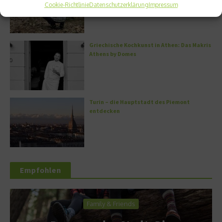
Cookie-Richtlinie
Datenschutzerklärung
Impressum
Griechische Kochkunst in Athen: Das Makris
Athens by Domes
Turin – die Hauptstadt des Piemont
entdecken
Empfohlen
Family & Friends