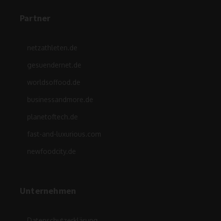
Partner
netzathleten.de
gesuendernet.de
worldsoffood.de
businessandmore.de
planetoftech.de
fast-and-luxurious.com
newfoodcity.de
Unternehmen
Datenschutzerklärung