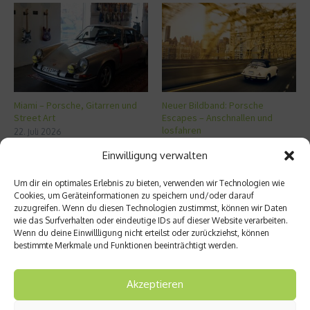
Miami – Porsche, Gitarren und
Neuer Bildband: Porsche
Street Art
Escapes – Anschnallen und
losfahren
22. Juli 2026
11. Juni 2026
Einwilligung verwalten
Um dir ein optimales Erlebnis zu bieten, verwenden wir Technologien wie
Aktuelles
Cookies, um Geräteinformationen zu speichern und/oder darauf
zuzugreifen. Wenn du diesen Technologien zustimmst, können wir Daten
wie das Surfverhalten oder eindeutige IDs auf dieser Website verarbeiten.
FS8 – Neues Boutique-Fitnesskonzept in
Wenn du deine Einwillligung nicht erteilst oder zurückziehst, können
München
bestimmte Merkmale und Funktionen beeinträchtigt werden.
Akzeptieren
Miami – Porsche, Gitarren und Street Art