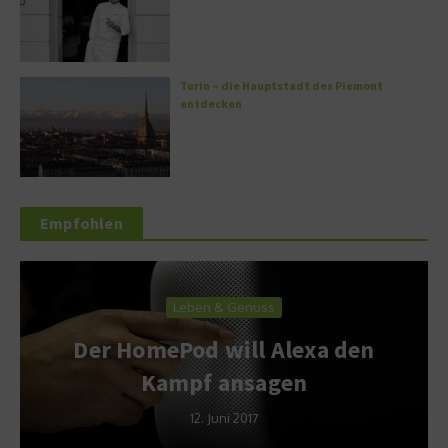
Turin – die Hauptstadt des Piemont
entdecken
Empfohlen
Leben & Genuss
Der HomePod will Alexa den
Kampf ansagen
12. Juni 2017