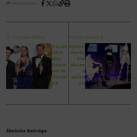
Beitrag teilen
vorheriger Beitrag
Nächster Beitrag
Oscars
Kurios:
2016:
Verrüc
Alle
kte
Gewin
Musee
ner im
n
Überbl
weltw
ick
eit
Ähnliche Beiträge