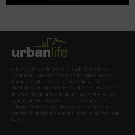
urbanlife.de ist dein Online-Magazin für modernes
Stadtleben. Hier dreht sich alles um Reisen, Genuss,
Kultur, Lifestyle und Events – von kulinarischen
Highlights und inspirierenden Städtereisen bis zu Trends
in Mode, Design und Wohnen. Mit Tipps für Ausflüge,
spannenden Eventberichten und Ideen für stilvolle
Alltagsgestaltung zeigt Urbanlife.de, wie vielfältig,
genussvoll und inspirierend das Leben in der Stadt sein
kann.