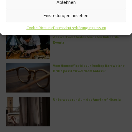
Ablehnen
Einstellungen ansehen
Cookie-Richtlinie
Datenschutzerklärung
Impressum
50 Best Restaurants: Peru ist Gastgeber
des weltweit bedeutendsten Kulinarik-
Events
Vom Homeoffice bis zur Rooftop Bar: Welche
Brille passt zu welchem Anlass?
Unterwegs rund um das Amyth of Nicosia