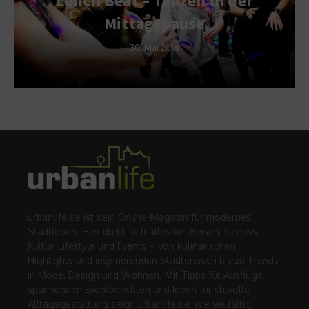
Lunch Beat – Tanzen in der
Mittagspause
30. Mai 2014
urbanlife.de ist dein Online-Magazin für modernes
Stadtleben. Hier dreht sich alles um Reisen, Genuss,
Kultur, Lifestyle und Events – von kulinarischen
Highlights und inspirierenden Städtereisen bis zu Trends
in Mode, Design und Wohnen. Mit Tipps für Ausflüge,
spannenden Eventberichten und Ideen für stilvolle
Alltagsgestaltung zeigt Urbanlife.de, wie vielfältig,