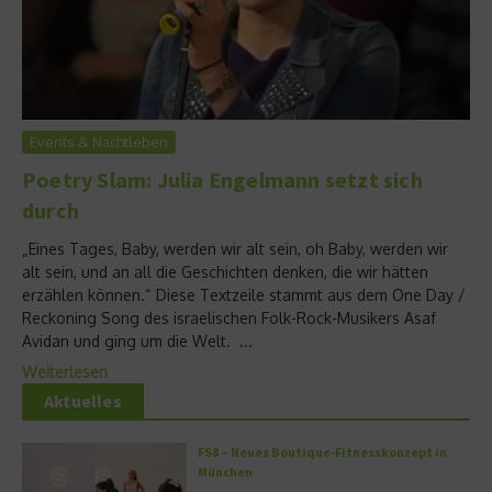
Events & Nachtleben
Poetry Slam: Julia Engelmann setzt sich
durch
„Eines Tages, Baby, werden wir alt sein, oh Baby, werden wir
alt sein, und an all die Geschichten denken, die wir hätten
erzählen können.“ Diese Textzeile stammt aus dem One Day /
Reckoning Song des israelischen Folk-Rock-Musikers Asaf
Avidan und ging um die Welt. ...
Weiterlesen
Aktuelles
FS8 – Neues Boutique-Fitnesskonzept in
München