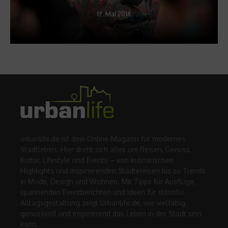
17. Mai 2016
urbanlife.de ist dein Online-Magazin für modernes
Stadtleben. Hier dreht sich alles um Reisen, Genuss,
Kultur, Lifestyle und Events – von kulinarischen
Highlights und inspirierenden Städtereisen bis zu Trends
in Mode, Design und Wohnen. Mit Tipps für Ausflüge,
spannenden Eventberichten und Ideen für stilvolle
Alltagsgestaltung zeigt Urbanlife.de, wie vielfältig,
genussvoll und inspirierend das Leben in der Stadt sein
kann.