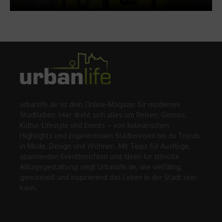
urbanlife.de ist dein Online-Magazin für modernes
Stadtleben. Hier dreht sich alles um Reisen, Genuss,
Kultur, Lifestyle und Events – von kulinarischen
Highlights und inspirierenden Städtereisen bis zu Trends
in Mode, Design und Wohnen. Mit Tipps für Ausflüge,
spannenden Eventberichten und Ideen für stilvolle
Alltagsgestaltung zeigt Urbanlife.de, wie vielfältig,
genussvoll und inspirierend das Leben in der Stadt sein
kann.