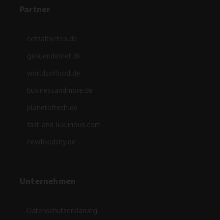
Partner
netzathleten.de
gesuendernet.de
worldsoffood.de
businessandmore.de
planetoftech.de
fast-and-luxurious.com
newfoodcity.de
Unternehmen
Datenschutzerklärung