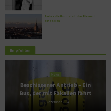
Turin – die Hauptstadt des Piemont
entdecken
Empfohlen
News
Beschissener Antrieb – Ein
Bus, der mit Fäkalien fährt
21. Dezember 2014