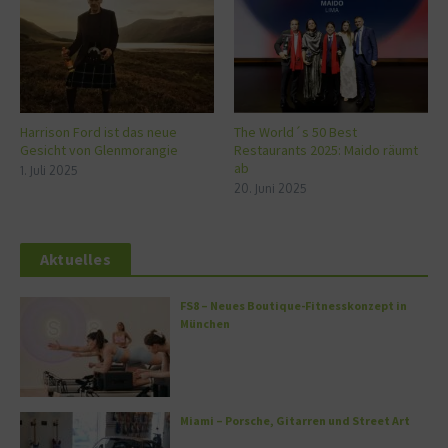
Harrison Ford ist das neue
The World´s 50 Best
Gesicht von Glenmorangie
Restaurants 2025: Maido räumt
ab
1. Juli 2025
20. Juni 2025
Aktuelles
FS8 – Neues Boutique-Fitnesskonzept in
München
Miami – Porsche, Gitarren und Street Art