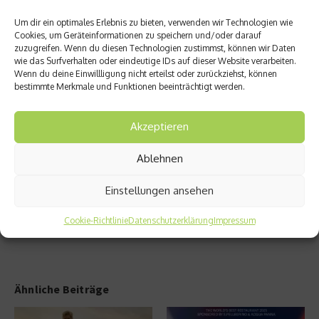
Um dir ein optimales Erlebnis zu bieten, verwenden wir Technologien wie
Cookies, um Geräteinformationen zu speichern und/oder darauf
zuzugreifen. Wenn du diesen Technologien zustimmst, können wir Daten
wie das Surfverhalten oder eindeutige IDs auf dieser Website verarbeiten.
vorheriger Beitrag
Nächster Beitrag
Wenn du deine Einwillligung nicht erteilst oder zurückziehst, können
Wie
Jungfr
bestimmte Merkmale und Funktionen beeinträchtigt werden.
entste
auen
hen
nach
Akzeptieren
Abend-
Dresde
und
n,
Morge
Krebse
Ablehnen
nrot?
nach
Berlin
Einstellungen ansehen
Cookie-Richtlinie
Datenschutzerklärung
Impressum
Ähnliche Beiträge