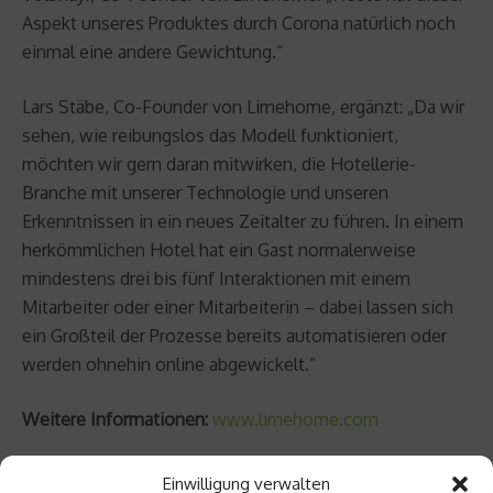
Aspekt unseres Produktes durch Corona natürlich noch
einmal eine andere Gewichtung.”
Lars Stäbe, Co-Founder von Limehome, ergänzt: „Da wir
sehen, wie reibungslos das Modell funktioniert,
möchten wir gern daran mitwirken, die Hotellerie-
Branche mit unserer Technologie und unseren
Erkenntnissen in ein neues Zeitalter zu führen. In einem
herkömmlichen Hotel hat ein Gast normalerweise
mindestens drei bis fünf Interaktionen mit einem
Mitarbeiter oder einer Mitarbeiterin – dabei lassen sich
ein Großteil der Prozesse bereits automatisieren oder
werden ohnehin online abgewickelt.”
Weitere Informationen:
www.limehome.com
Beitrag teilen
Einwilligung verwalten