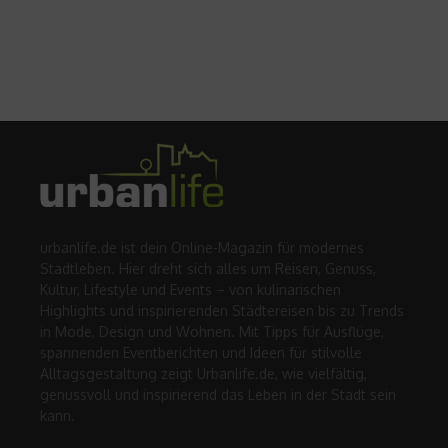
urbanlife.de ist dein Online-Magazin für modernes
Stadtleben. Hier dreht sich alles um Reisen, Genuss,
Kultur, Lifestyle und Events – von kulinarischen
Highlights und inspirierenden Städtereisen bis zu Trends
in Mode, Design und Wohnen. Mit Tipps für Ausflüge,
spannenden Eventberichten und Ideen für stilvolle
Alltagsgestaltung zeigt Urbanlife.de, wie vielfältig,
genussvoll und inspirierend das Leben in der Stadt sein
kann.