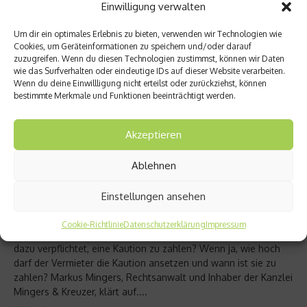
Einwilligung verwalten
Um dir ein optimales Erlebnis zu bieten, verwenden wir Technologien wie
Cookies, um Geräteinformationen zu speichern und/oder darauf
zuzugreifen. Wenn du diesen Technologien zustimmst, können wir Daten
wie das Surfverhalten oder eindeutige IDs auf dieser Website verarbeiten.
Wenn du deine Einwillligung nicht erteilst oder zurückziehst, können
bestimmte Merkmale und Funktionen beeinträchtigt werden.
Akzeptieren
Ablehnen
News
Mietkaution: Ist ein Mieter verpflichtet,
Einstellungen ansehen
eine Mietkaution zu zahlen?
Cookie-Richtlinie
Datenschutzerklärung
Impressum
und um die Mietkaution treten viele Fragen auf: Ist der Mieter
dazu verpflichtet, eine Kaution zu zahlen? Wenn ja, wie hoch
darf der Vermieter die Kaution ansetzen und wann ist sie zu
zahlen? Markus Mingers, Rechtsanwalt und Inhaber der Kanzlei
Mingers & Kreuzer, klärt auf....