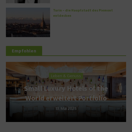
Turin – die Hauptstadt des Piemont
entdecken
Empfohlen
Leben & Genuss
Small Luxury Hotels of the
World erweitert Portfolio
13. Mai 2025