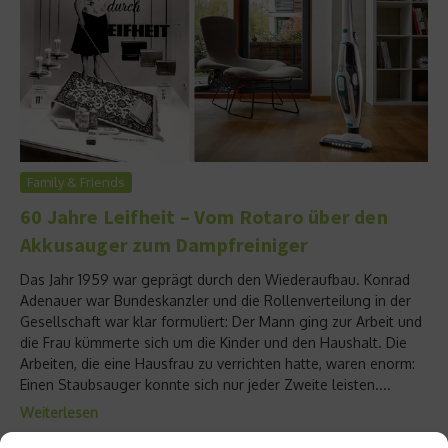
Family & Friends
60 Jahre Leifheit – Vom Rotaro über den
Akkusauger zum Dampfreiniger
Das Jahr 1959 war geprägt durch den Wiederaufbau. Konrad
Adenauer war Bundeskanzler und die Rollenverteilung in der
Gesellschaft war klar formuliert: Der Mann ging zur Arbeit und
die Frau kümmerte sich um die Kinder und den Haushalt. Die
Arbeiten, die eine Hausfrau zu verrichten hatte, waren enorm:
Einen Staubsauger konnte sich nur jeder Zweite leisten....
Weiterlesen