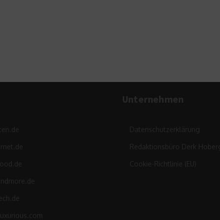
Kinderkleidung zum Mieten
14. Oktober 2016
Unternehmen
ten.de
Datenschutzerklärung
rnet.de
Redaktionsbüro Derk Hober
food.de
Cookie-Richtlinie (EU)
andmore.de
ech.de
luxurious.com