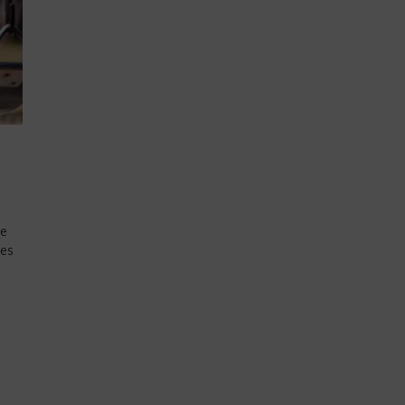
ie
 es