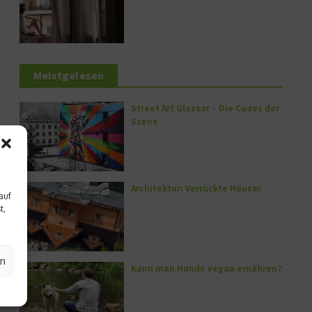
Meistgelesen
Street Art Glossar – Die Codes der
Szene
Architektur: Verrückte Häuser
auf
t,
en
Kann man Hunde vegan ernähren?