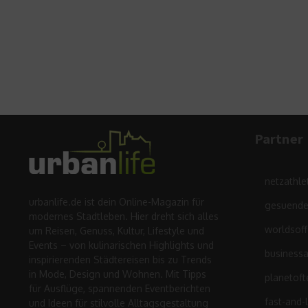
Partner
netzathle
urbanlife.de ist dein Online-Magazin für
gesuende
modernes Stadtleben. Hier dreht sich alles
worldsof
um Reisen, Genuss, Kultur, Lifestyle und
Events – von kulinarischen Highlights und
business
inspirierenden Städtereisen bis zu Trends
in Mode, Design und Wohnen. Mit Tipps
planetoft
für Ausflüge, spannenden Eventberichten
fast-and-
und Ideen für stilvolle Alltagsgestaltung