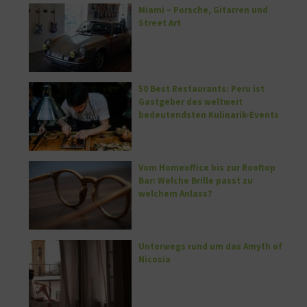
Miami – Porsche, Gitarren und
Street Art
50 Best Restaurants: Peru ist
Gastgeber des weltweit
bedeutendsten Kulinarik-Events
Vom Homeoffice bis zur Rooftop
Bar: Welche Brille passt zu
welchem Anlass?
Unterwegs rund um das Amyth of
Nicosia