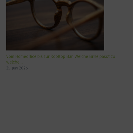
Vom Homeoffice bis zur Rooftop Bar: Welche Brille passt zu
welche ...
25. Juni 2026