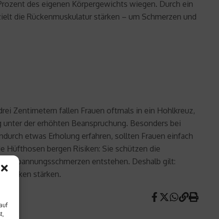
5 Prozent des eigenen Körpergewichts wiegen. Durch ein
elt die Rückenmuskulatur stärken – um Schmerzen und
i Zentimetern fallen Frauen oftmals in ein Hohlkreuz,
ung unter der erhöhten Beanspruchung. Besonders bei
durch etwas Erholung erfahren, sollten Frauen einfach
de Hüfthosen bergen Risiken: Sie schützen die
g Verspannungsschmerzen entstehen. Deshalb gilt:
n Rücken stärken.
auf
t,