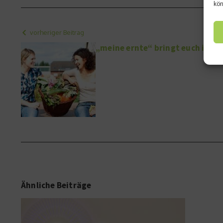
kön
vorheriger Beitrag
„meine ernte“ bringt euch in de
Ähnliche Beiträge