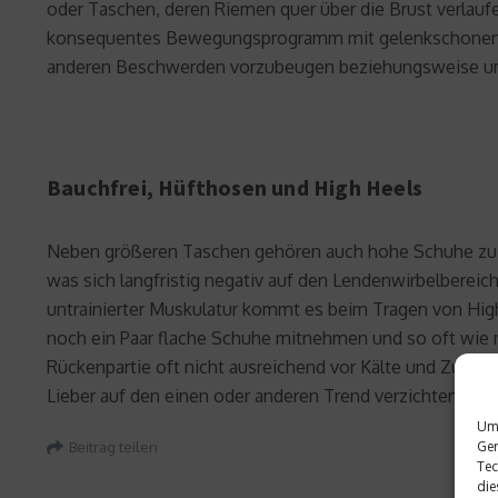
oder Taschen, deren Riemen quer über die Brust verlauf
konsequentes Bewegungsprogramm mit gelenkschonenden
anderen Beschwerden vorzubeugen beziehungsweise um 
Bauchfrei, Hüfthosen und High Heels
Neben größeren Taschen gehören auch hohe Schuhe zu de
was sich langfristig negativ auf den Lendenwirbelbereic
untrainierter Muskulatur kommt es beim Tragen von Hig
noch ein Paar flache Schuhe mitnehmen und so oft wie m
Rückenpartie oft nicht ausreichend vor Kälte und Zugl
Lieber auf den einen oder anderen Trend verzichten, st
Um 
Ger
Beitrag teilen
Tec
die