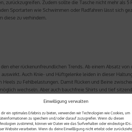
en, zurückzugreifen. Zudem sollte die Tasche nicht mehr als 
 Sportarten wie Schwimmen oder Radfahren lässt sich gezi
diese zu verhindern.
n eher rückenunfreundlichen Trends. Ab einem Absatz von dre
h auswirkt. Auch Knie- und Hüftgelenke leiden in dieser Halt
h Heels zu Fehlbelastungen. Damit Rücken und Beine zwischen
öglich wechseln. Aber auch bauchfreie Shirts und tief sitzen
uft. Dadurch ziehen sich die Muskeln zusammen, wodurch häufi
Einwilligung verwalten
ets auf Körpersignale achten und durch Bewegung und Sport de
dir ein optimales Erlebnis zu bieten, verwenden wir Technologien wie Cookies, um
äteinformationen zu speichern und/oder darauf zuzugreifen. Wenn du diesen
hnologien zustimmst, können wir Daten wie das Surfverhalten oder eindeutige IDs 
ser Website verarbeiten. Wenn du deine Einwillligung nicht erteilst oder zurückziehs