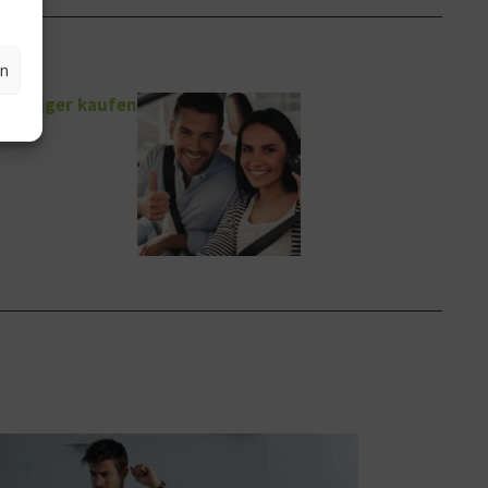
en
ünstiger kaufen