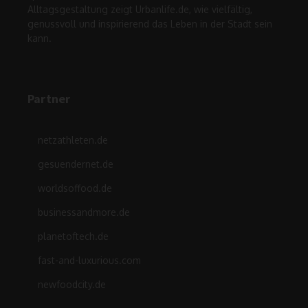
Alltagsgestaltung zeigt Urbanlife.de, wie vielfältig,
genussvoll und inspirierend das Leben in der Stadt sein
kann.
Partner
netzathleten.de
gesuendernet.de
worldsoffood.de
businessandmore.de
planetoftech.de
fast-and-luxurious.com
newfoodcity.de