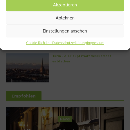
Akzeptieren
Ablehnen
Griechische Kochkunst in Athen: Das Makris
Athens by Domes
Einstellungen ansehen
Cookie-Richtlinie
Datenschutzerklärung
Impressum
Turin – die Hauptstadt des Piemont
entdecken
Empfohlen
News