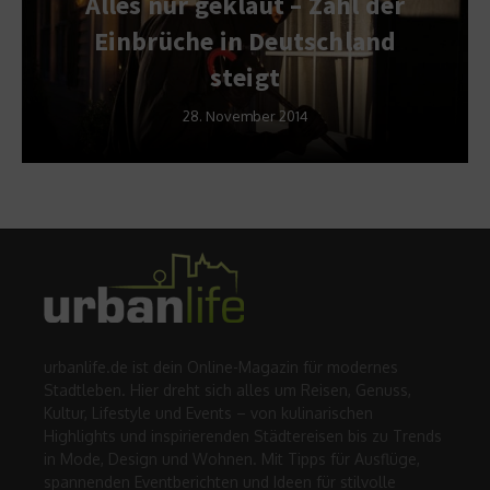
Alles nur geklaut – Zahl der
Einbrüche in Deutschland
steigt
28. November 2014
urbanlife.de ist dein Online-Magazin für modernes
Stadtleben. Hier dreht sich alles um Reisen, Genuss,
Kultur, Lifestyle und Events – von kulinarischen
Highlights und inspirierenden Städtereisen bis zu Trends
in Mode, Design und Wohnen. Mit Tipps für Ausflüge,
spannenden Eventberichten und Ideen für stilvolle