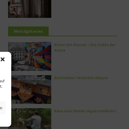
Meistgelesen
Street Art Glossar – Die Codes der
Szene
Architektur: Verrückte Häuser
auf
t,
en
Kann man Hunde vegan ernähren?