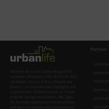
Partner
netzathle
urbanlife.de ist dein Online-Magazin für
gesuende
modernes Stadtleben. Hier dreht sich alles
worldsof
um Reisen, Genuss, Kultur, Lifestyle und
Events – von kulinarischen Highlights und
business
inspirierenden Städtereisen bis zu Trends
in Mode, Design und Wohnen. Mit Tipps
planetoft
für Ausflüge, spannenden Eventberichten
fast-and-
und Ideen für stilvolle Alltagsgestaltung