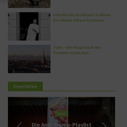
Griechische Kochkunst in Athen:
Das Makris Athens by Domes
Turin – die Hauptstadt des
Piemont entdecken
Empfohlen
News
Die Anti-Trump-Playlist