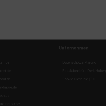
Art
23. Januar 2025
Unternehmen
ten.de
Datenschutzerklärung
rnet.de
Redaktionsbüro Derk Hober
food.de
Cookie-Richtlinie (EU)
andmore.de
ech.de
luxurious.com