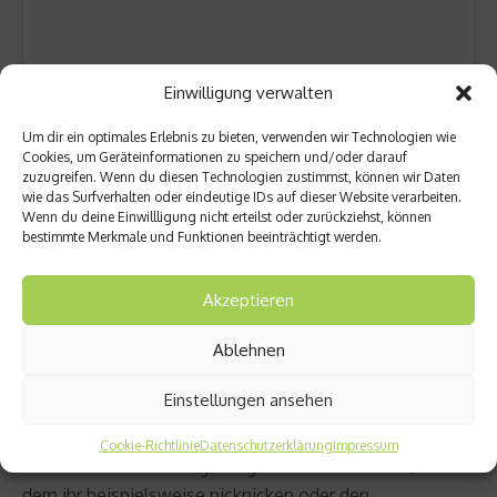
Einwilligung verwalten
Um dir ein optimales Erlebnis zu bieten, verwenden wir Technologien wie
Cookies, um Geräteinformationen zu speichern und/oder darauf
zuzugreifen. Wenn du diesen Technologien zustimmst, können wir Daten
wie das Surfverhalten oder eindeutige IDs auf dieser Website verarbeiten.
Adresse: Carrer de Sant Pau, 65, 08001 Barcelona
Wenn du deine Einwillligung nicht erteilst oder zurückziehst, können
Öffnungszeiten: Montag bis Sonntag: 22 bis 2:30 Uhr
bestimmte Merkmale und Funktionen beeinträchtigt werden.
Geheimtipp 5: Sich Barcelona zu Füßen legen
Akzeptieren
Ihr sucht einen Platz, von dem ihr über ganz Barcelona
Ablehnen
gucken könnt? Dann empfehlen wir euch den „Turó de la
Einstellungen ansehen
Rovira“ – der höchste Aussichtspunkt der Stadt. Dabei
handelt es sich um einen alten Luftschutzbunker aus
Cookie-Richtlinie
Datenschutzerklärung
Impressum
dem zweiten Weltkrieg. Ein ganz besonderer Ort, an
dem ihr beispielsweise picknicken oder den