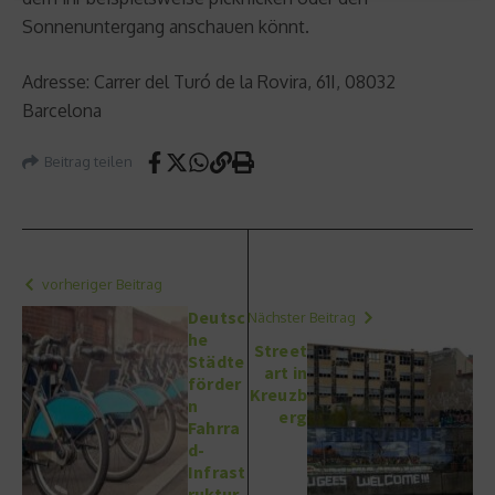
Sonnenuntergang anschauen könnt.
Adresse: Carrer del Turó de la Rovira, 61I, 08032
Barcelona
Beitrag teilen
vorheriger Beitrag
Deutsc
Nächster Beitrag
he
Street
Städte
art in
förder
Kreuzb
n
erg
Fahrra
d-
Infrast
ruktur