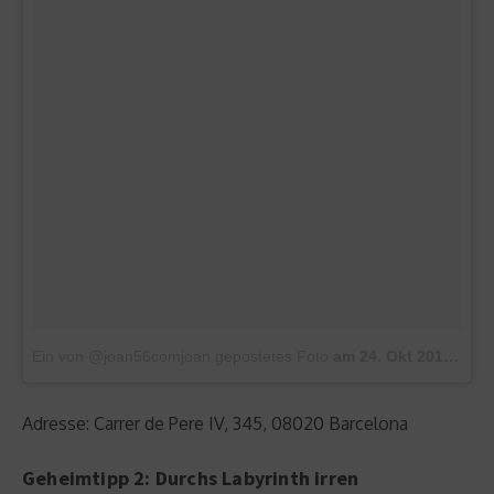
Ein von @joan56comjoan gepostetes Foto
am
24. Okt 2015 um 13:48 Uhr
Adresse: Carrer de Pere IV, 345, 08020 Barcelona
Geheimtipp 2: Durchs Labyrinth irren