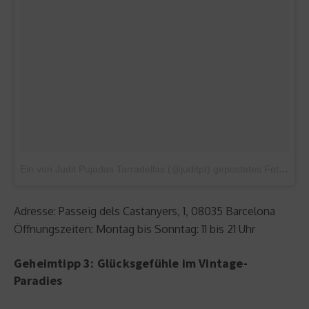
Ein von Judit Pujadas Tarradellas (@juditpt) gepostetes Foto
am
1
Adresse: Passeig dels Castanyers, 1, 08035 Barcelona
Öffnungszeiten: Montag bis Sonntag: 11 bis 21 Uhr
Geheimtipp 3: Glücksgefühle im Vintage-
Paradies