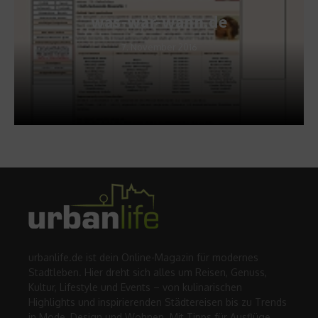
was-war-wann.de
7. November 2016
urbanlife.de ist dein Online-Magazin für modernes
Stadtleben. Hier dreht sich alles um Reisen, Genuss,
Kultur, Lifestyle und Events – von kulinarischen
Highlights und inspirierenden Städtereisen bis zu Trends
in Mode, Design und Wohnen. Mit Tipps für Ausflüge,