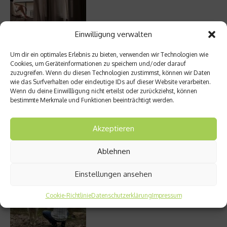
Einwilligung verwalten
Meistgelesen
Um dir ein optimales Erlebnis zu bieten, verwenden wir Technologien wie
Cookies, um Geräteinformationen zu speichern und/oder darauf
Street Art Glossar – Die Codes der Szene
zuzugreifen. Wenn du diesen Technologien zustimmst, können wir Daten
wie das Surfverhalten oder eindeutige IDs auf dieser Website verarbeiten.
Wenn du deine Einwillligung nicht erteilst oder zurückziehst, können
bestimmte Merkmale und Funktionen beeinträchtigt werden.
Akzeptieren
Architektur: Verrückte Häuser
Ablehnen
Einstellungen ansehen
Kann man Hunde vegan ernähren?
Cookie-Richtlinie
Datenschutzerklärung
Impressum