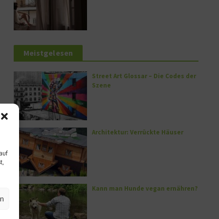
Meistgelesen
Street Art Glossar – Die Codes der
Szene
Architektur: Verrückte Häuser
auf
t,
Kann man Hunde vegan ernähren?
en