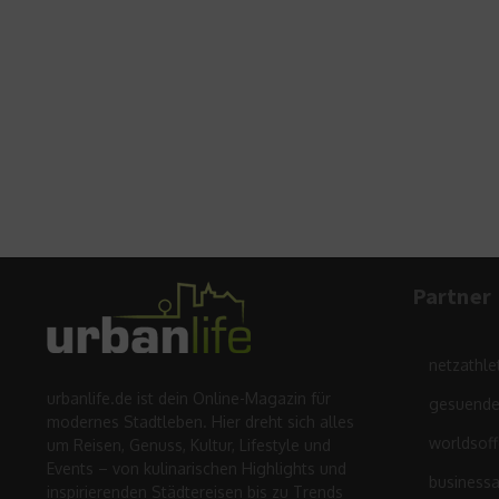
Partner
netzathle
urbanlife.de ist dein Online-Magazin für
gesuende
modernes Stadtleben. Hier dreht sich alles
worldsof
um Reisen, Genuss, Kultur, Lifestyle und
Events – von kulinarischen Highlights und
business
inspirierenden Städtereisen bis zu Trends