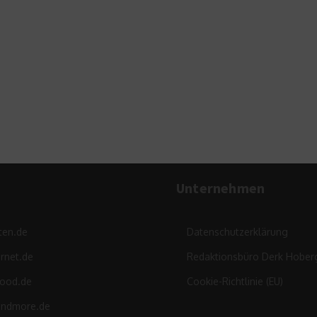
aus der ganzen Welt
13. Juni 2016
Unternehmen
ten.de
Datenschutzerklärung
rnet.de
Redaktionsbüro Derk Hober
food.de
Cookie-Richtlinie (EU)
andmore.de