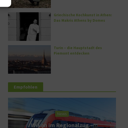
Griechische Kochkunst in Athen:
Das Makris Athens by Domes
Turin – die Hauptstadt des
Piemont entdecken
Empfohlen
News
W-Lan im Regionalzug –