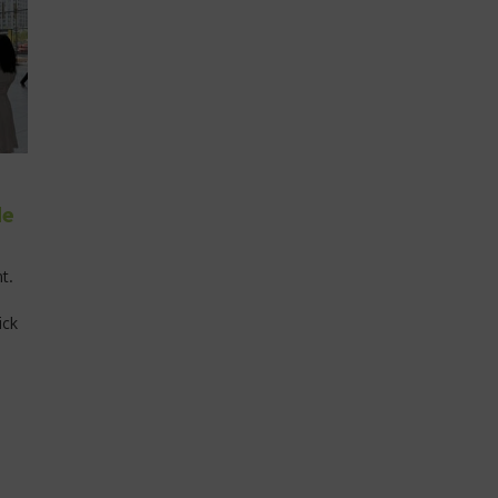
de
t.
ick