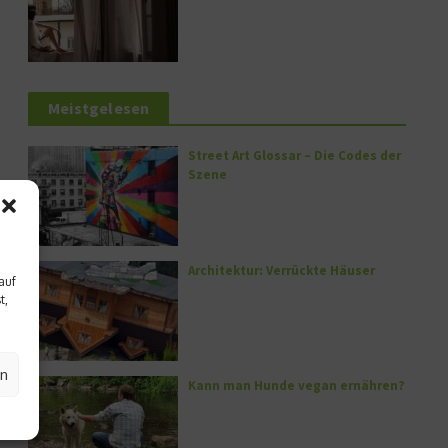
Meistgelesen
Street Art Glossar – Die Codes der
Szene
Architektur: Verrückte Häuser
auf
t,
en
Kann man Hunde vegan ernähren?