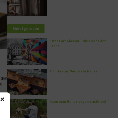
Meistgelesen
Street Art Glossar – Die Codes der
Szene
Architektur: Verrückte Häuser
igen
ge.
Kann man Hunde vegan ernähren?