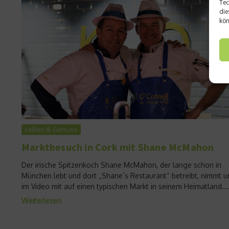
Tec
die
kön
Leben & Genuss
Marktbesuch in Cork mit Shane McMahon
Der irische Spitzenkoch Shane McMahon, der lange schon in
München lebt und dort „Shane´s Restaurant“ betreibt, nimmt u
im Video mit auf einen typischen Markt in seinem Heimatland...
Weiterlesen