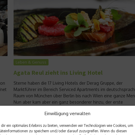
Leben & Genuss
Agata Reul zieht ins Living Hotel
ion
Sterne haben die 17 Living Hotels der Derag Gruppe, der
fnet
Marktführer im Bereich Serviced Apartments im deutschsprach
Raum von München über Berlin bis nach Wien eine ganze Men
Nun aber kam aber ein ganz besonderer hinzu, der erste
kulinarische Stern....
Einwilligung verwalten
Weiterlesen
dir ein optimales Erlebnis zu bieten, verwenden wir Technologien wie Cookies, um
äteinformationen zu speichern und/oder darauf zuzugreifen. Wenn du diesen