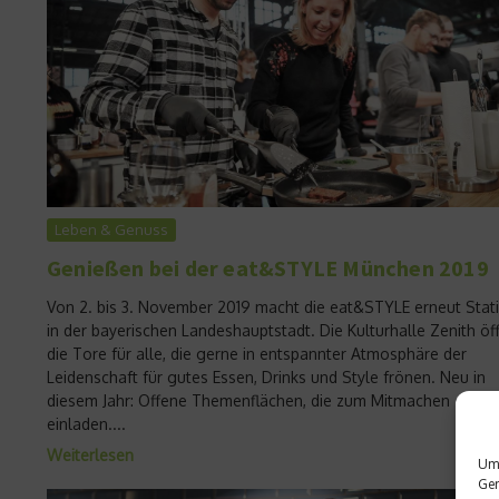
Leben & Genuss
Genießen bei der eat&STYLE München 2019
Von 2. bis 3. November 2019 macht die eat&STYLE erneut Stat
in der bayerischen Landeshauptstadt. Die Kulturhalle Zenith öf
die Tore für alle, die gerne in entspannter Atmosphäre der
Leidenschaft für gutes Essen, Drinks und Style frönen. Neu in
diesem Jahr: Offene Themenflächen, die zum Mitmachen
einladen....
Weiterlesen
Um 
Ger