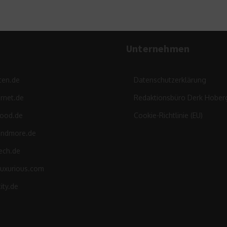
Unternehmen
ten.de
Datenschutzerklärung
rnet.de
Redaktionsbüro Derk Hober
food.de
Cookie-Richtlinie (EU)
andmore.de
ech.de
luxurious.com
ity.de