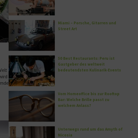
Miami – Porsche, Gitarren und
Street Art
50 Best Restaurants: Peru ist
Gastgeber des weltweit
bedeutendsten Kulinarik-Events
Welt
wird
remde
u
Vom Homeoffice bis zur Rooftop
Bar: Welche Brille passt zu
welchem Anlass?
Unterwegs rund um das Amyth of
Nicosia