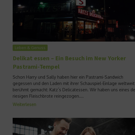
Leben & Genuss
Delikat essen – Ein Besuch im New Yorker
Pastrami-Tempel
Schon Harry und Sally haben hier ein Pastrami-Sandwich
gegessen und den Laden mit ihrer Schauspiel-Einlage weltweit
berühmt gemacht: Katz´s Delicatessen. Wir haben uns eines de
riesigen Fleischbrote reingezogen....
Weiterlesen