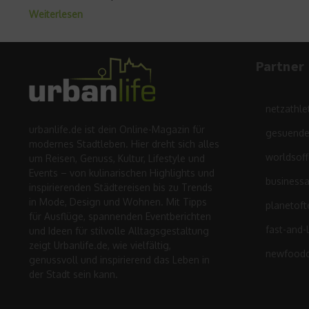
Weiterlesen
Partner
netzathle
urbanlife.de ist dein Online-Magazin für
gesuende
modernes Stadtleben. Hier dreht sich alles
worldsof
um Reisen, Genuss, Kultur, Lifestyle und
Events – von kulinarischen Highlights und
business
inspirierenden Städtereisen bis zu Trends
in Mode, Design und Wohnen. Mit Tipps
planetoft
für Ausflüge, spannenden Eventberichten
fast-and-
und Ideen für stilvolle Alltagsgestaltung
zeigt Urbanlife.de, wie vielfältig,
newfoodc
genussvoll und inspirierend das Leben in
der Stadt sein kann.