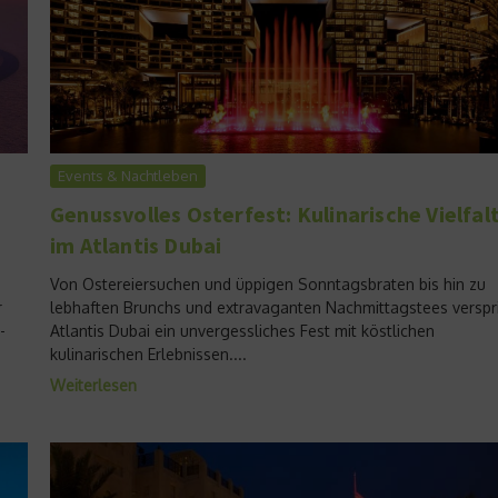
Events & Nachtleben
Genussvolles Osterfest: Kulinarische Vielfal
im Atlantis Dubai
Von Ostereiersuchen und üppigen Sonntagsbraten bis hin zu
r
lebhaften Brunchs und extravaganten Nachmittagstees verspr
-
Atlantis Dubai ein unvergessliches Fest mit köstlichen
kulinarischen Erlebnissen....
Weiterlesen