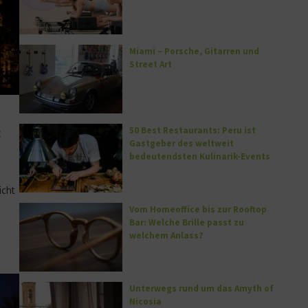
Miami – Porsche, Gitarren und
Street Art
t
50 Best Restaurants: Peru ist
Gastgeber des weltweit
bedeutendsten Kulinarik-Events
icht
Vom Homeoffice bis zur Rooftop
Bar: Welche Brille passt zu
welchem Anlass?
Unterwegs rund um das Amyth of
Nicosia