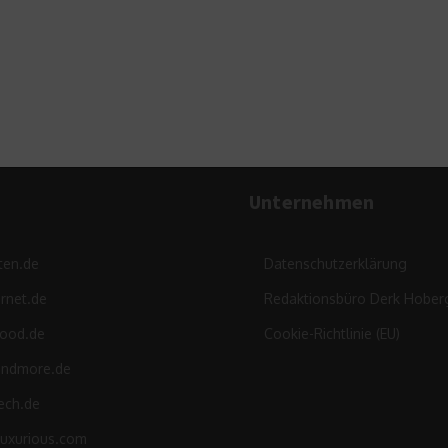
eat&STYLE München 2019
21. August 2019
Unternehmen
ten.de
Datenschutzerklärung
rnet.de
Redaktionsbüro Derk Hober
food.de
Cookie-Richtlinie (EU)
andmore.de
ech.de
luxurious.com