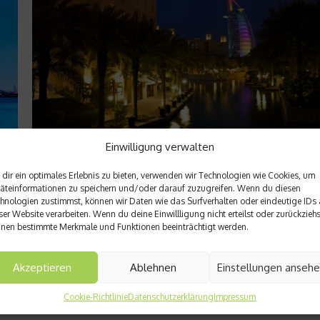
Einwilligung verwalten
Leben & Genuss
Megacity Dubai – Das Burj Al Arab
dir ein optimales Erlebnis zu bieten, verwenden wir Technologien wie Cookies, um
äteinformationen zu speichern und/oder darauf zuzugreifen. Wenn du diesen
urde
Dubai ist die größte Stadt der Vereinigten Arabischen Emirate
hnologien zustimmst, können wir Daten wie das Surfverhalten oder eindeutige IDs 
ser Website verarbeiten. Wenn du deine Einwillligung nicht erteilst oder zurückziehs
bekannt für seinen Luxus. Dazu trägt auch das Burj Al Arab bei
nen bestimmte Merkmale und Funktionen beeinträchtigt werden.
cht
es wird inoffiziell als 7-Sterne-Hotel bezeichnet. Aber was ge
macht das Luxushotel am Persischen Golf so außergewöhnlic
Urban Life hat einige beeindruckende Fakten zusammengetra
Akzeptieren
Ablehnen
Einstellungen anseh
...
Weiterlesen
Cookie-Richtlinie
Datenschutzerklärung
Impressum