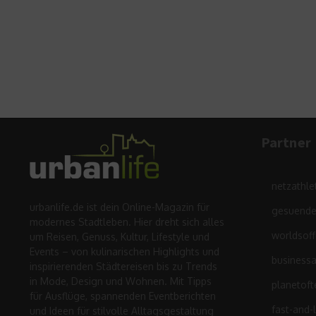
Partner
netzathle
urbanlife.de ist dein Online-Magazin für
gesuende
modernes Stadtleben. Hier dreht sich alles
worldsof
um Reisen, Genuss, Kultur, Lifestyle und
Events – von kulinarischen Highlights und
business
inspirierenden Städtereisen bis zu Trends
in Mode, Design und Wohnen. Mit Tipps
planetoft
für Ausflüge, spannenden Eventberichten
fast-and-
und Ideen für stilvolle Alltagsgestaltung