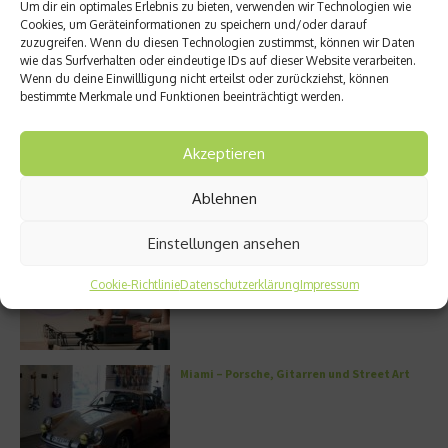
Um dir ein optimales Erlebnis zu bieten, verwenden wir Technologien wie
Cookies, um Geräteinformationen zu speichern und/oder darauf
zuzugreifen. Wenn du diesen Technologien zustimmst, können wir Daten
wie das Surfverhalten oder eindeutige IDs auf dieser Website verarbeiten.
Wenn du deine Einwillligung nicht erteilst oder zurückziehst, können
Miami – Porsche, Gitarren und
Neuer Bildband: Porsche
bestimmte Merkmale und Funktionen beeinträchtigt werden.
Street Art
Escapes – Anschnallen und
losfahren
22. Juli 2026
11. Juni 2026
Akzeptieren
Ablehnen
Aktuelles
Einstellungen ansehen
FS8 – Neues Boutique-Fitnesskonzept in
München
Cookie-Richtlinie
Datenschutzerklärung
Impressum
Miami – Porsche, Gitarren und Street Art