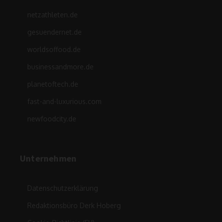
netzathleten.de
gesuendernet.de
worldsoffood.de
businessandmore.de
planetoftech.de
fast-and-luxurious.com
newfoodcity.de
Unternehmen
Datenschutzerklärung
Redaktionsbüro Derk Hoberg