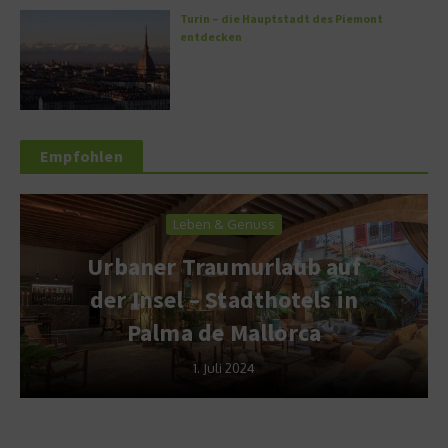
Turin – die Hauptstadt des Piemont
entdecken
Empfohlen
Leben & Genuss
Urbaner Traumurlaub auf
der Insel – Stadthotels in
Palma de Mallorca
1. Juli 2024