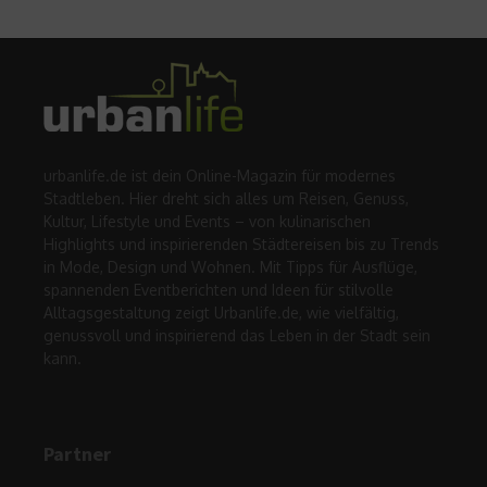
urbanlife.de ist dein Online-Magazin für modernes
Stadtleben. Hier dreht sich alles um Reisen, Genuss,
Kultur, Lifestyle und Events – von kulinarischen
Highlights und inspirierenden Städtereisen bis zu Trends
in Mode, Design und Wohnen. Mit Tipps für Ausflüge,
spannenden Eventberichten und Ideen für stilvolle
Alltagsgestaltung zeigt Urbanlife.de, wie vielfältig,
genussvoll und inspirierend das Leben in der Stadt sein
kann.
Partner