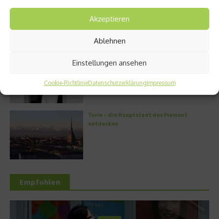
Kann man Hunde vegan ernähren?
Akzeptieren
Ablehnen
Griechische Kochkunst in Athen: Das Makris
Einstellungen ansehen
Athens by Domes
Cookie-Richtlinie
Datenschutzerklärung
Impressum
Turin – die Hauptstadt des Piemont
entdecken
Empfohlen