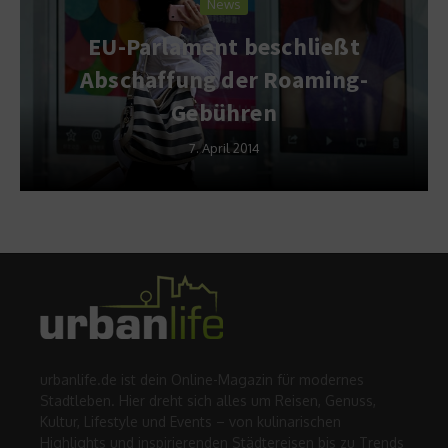
News
EU-Parlament beschließt
Abschaffung der Roaming-
Gebühren
7. April 2014
urbanlife.de ist dein Online-Magazin für modernes
Stadtleben. Hier dreht sich alles um Reisen, Genuss,
Kultur, Lifestyle und Events – von kulinarischen
Highlights und inspirierenden Städtereisen bis zu Trends